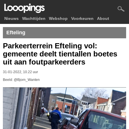
Nieuws
Wachttijden
Webshop
Voorkeuren
About
Efteling
Parkeerterrein Efteling vol:
gemeente deelt tientallen boetes
uit aan foutparkeerders
31-01-2022, 10.22 uur
Beeld: @Bjorn_Wanten