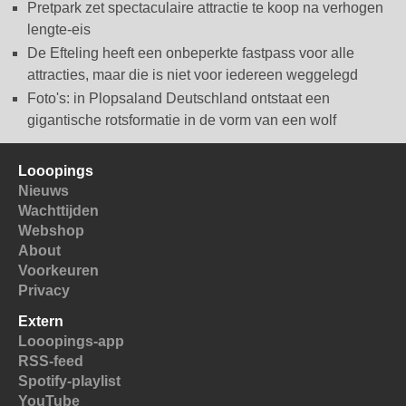
Pretpark zet spectaculaire attractie te koop na verhogen
lengte-eis
De Efteling heeft een onbeperkte fastpass voor alle
attracties, maar die is niet voor iedereen weggelegd
Foto's: in Plopsaland Deutschland ontstaat een
gigantische rotsformatie in de vorm van een wolf
Looopings
Nieuws
Wachttijden
Webshop
About
Voorkeuren
Privacy
Extern
Looopings-app
RSS-feed
Spotify-playlist
YouTube