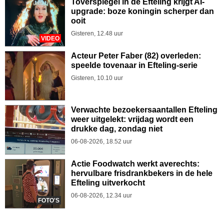
Toverspiegel in de Efteling krijgt AI-
upgrade: boze koningin scherper dan
ooit
Gisteren, 12.48 uur
VIDEO
Acteur Peter Faber (82) overleden:
speelde tovenaar in Efteling-serie
Gisteren, 10.10 uur
Verwachte bezoekersaantallen Efteling
weer uitgelekt: vrijdag wordt een
drukke dag, zondag niet
06-08-2026, 18.52 uur
Actie Foodwatch werkt averechts:
hervulbare frisdrankbekers in de hele
Efteling uitverkocht
06-08-2026, 12.34 uur
FOTO'S