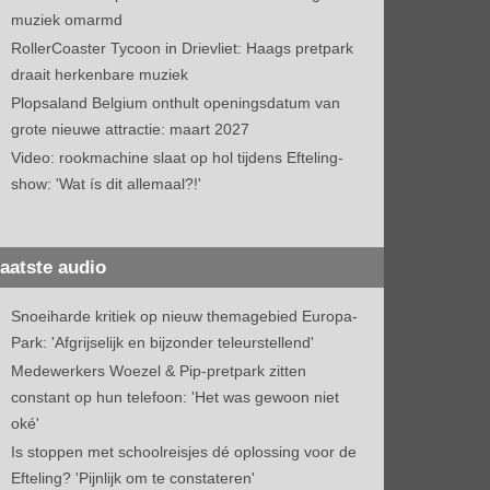
muziek omarmd
RollerCoaster Tycoon in Drievliet: Haags pretpark
draait herkenbare muziek
Plopsaland Belgium onthult openingsdatum van
grote nieuwe attractie: maart 2027
Video: rookmachine slaat op hol tijdens Efteling-
show: 'Wat ís dit allemaal?!'
aatste audio
Snoeiharde kritiek op nieuw themagebied Europa-
Park: 'Afgrijselijk en bijzonder teleurstellend'
Medewerkers Woezel & Pip-pretpark zitten
constant op hun telefoon: 'Het was gewoon niet
oké'
Is stoppen met schoolreisjes dé oplossing voor de
Efteling? 'Pijnlijk om te constateren'