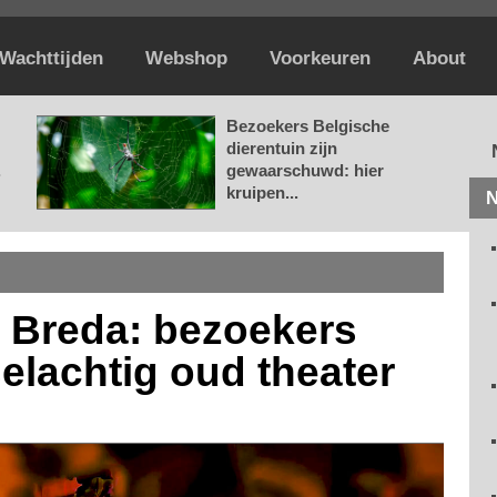
Wachttijden
Webshop
Voorkeuren
About
Bezoekers Belgische
dierentuin zijn
.
gewaarschuwd: hier
kruipen...
N
n Breda: bezoekers
elachtig oud theater