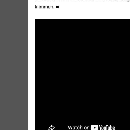
klimmen.
■