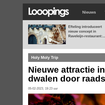
Nieuws
Efteling introduceert
nieuw concept in
Raveleijn-restaurant:..
Holy Moly Trip
Nieuwe attractie i
dwalen door raads
05-02-2023, 19.23 uur