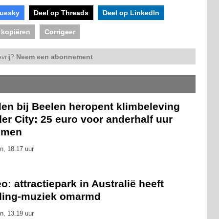
luesky
Deel op Threads
Deel op LinkedIn
 kopiëren
Corrigeer
vrij?
Neem een abonnement
len bij Beelen heropent klimbeleving
er City: 25 euro voor anderhalf uur
mmen
n, 18.17 uur
o: attractiepark in Australië heeft
eling-muziek omarmd
n, 13.19 uur