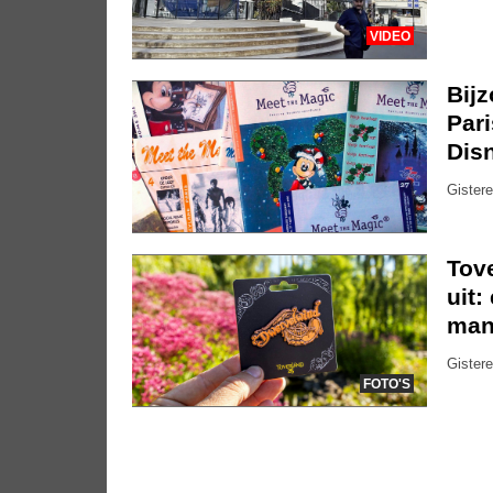
VIDEO
Bijz
Pari
Dis
Gistere
Tov
uit:
mani
Gistere
FOTO'S