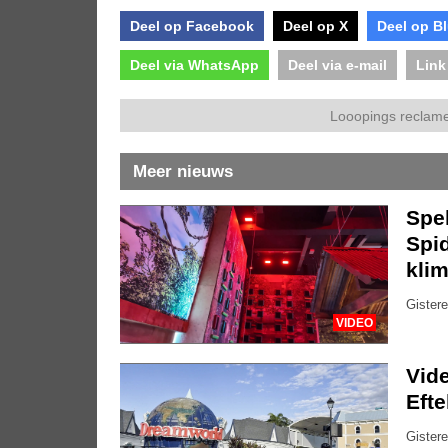
Deel op Facebook
Deel op X
Deel op B
Deel via WhatsApp
Deel via e-mail
Link
Looopings reclame
Meer nieuws
Spe
Spid
kli
Gistere
VIDEO
Vide
Eft
Gistere