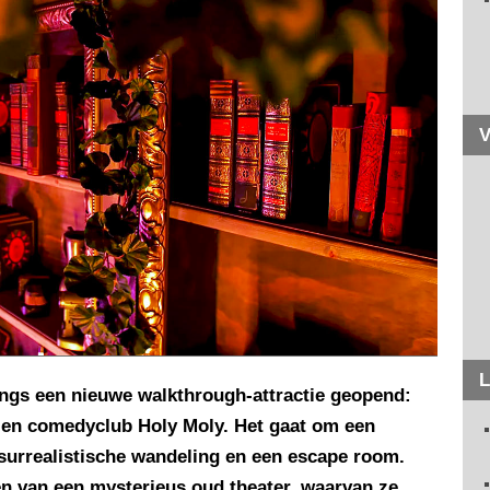
V
L
angs een nieuwe walkthrough-attractie geopend:
t en comedyclub Holy Moly. Het gaat om een
 surrealistische wandeling en een escape room.
n van een mysterieus oud theater, waarvan ze