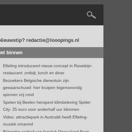
Nieuwstip? redactie@looopings.nl
et binnen
Efteling introduceert nieuw concept in Raveleijn-
restaurant: ontbijt, lunch en diner
Bezoekers Belgische dierentuin zijn
gewaarschuwd: hier kruipen tegenwoordig
spinnen vrij rond
Spelen bij Beelen heropent klimbeleving Spider
City: 25 euro voor anderhalf uur klimmen
Video: attractiepark in Australië heeft Efteling-
muziek omarmd
Bijzonder archief van fanclub Disneyland Paris