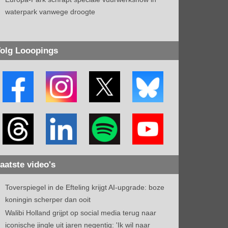
waterpark vanwege droogte
olg Looopings
aatste video's
Toverspiegel in de Efteling krijgt AI-upgrade: boze
koningin scherper dan ooit
Walibi Holland grijpt op social media terug naar
iconische jingle uit jaren negentig: 'Ik wil naar