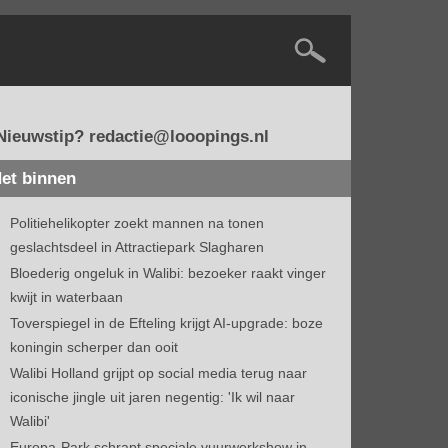
Nieuwstip? redactie@looopings.nl
et binnen
Politiehelikopter zoekt mannen na tonen
geslachtsdeel in Attractiepark Slagharen
Bloederig ongeluk in Walibi: bezoeker raakt vinger
kwijt in waterbaan
Toverspiegel in de Efteling krijgt AI-upgrade: boze
koningin scherper dan ooit
Walibi Holland grijpt op social media terug naar
iconische jingle uit jaren negentig: 'Ik wil naar
Walibi'
Europa-Park schrapt speciale vuurwerkshow in