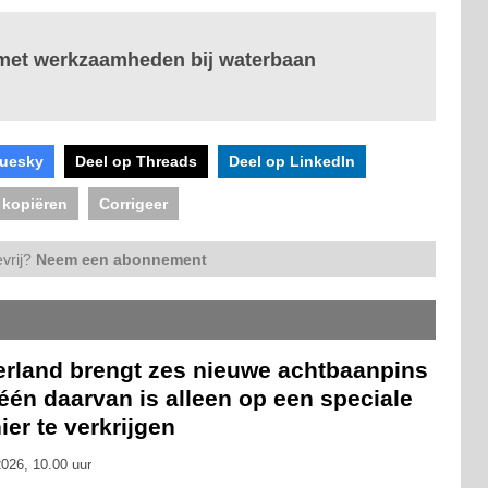
t met werkzaamheden bij waterbaan
luesky
Deel op Threads
Deel op LinkedIn
 kopiëren
Corrigeer
vrij?
Neem een abonnement
erland brengt zes nieuwe achtbaanpins
 één daarvan is alleen op een speciale
er te verkrijgen
026, 10.00 uur