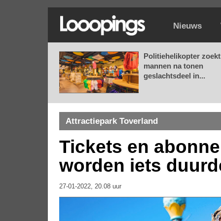
Nieuws
Politiehelikopter zoekt
mannen na tonen
geslachtsdeel in...
Attractiepark Toverland
Tickets en abonn
worden iets duurd
27-01-2022, 20.08 uur