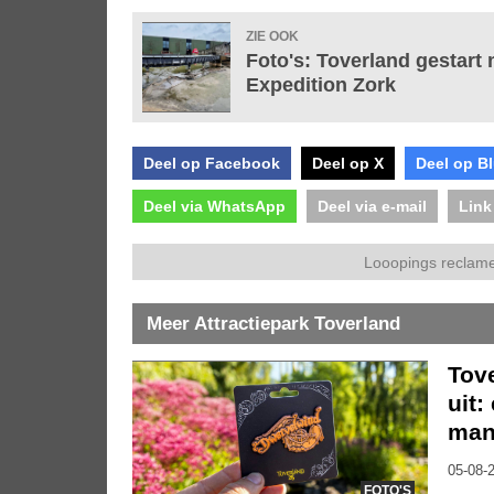
ZIE OOK
Foto's: Toverland gestar
Expedition Zork
Deel op Facebook
Deel op X
Deel op B
Deel via WhatsApp
Deel via e-mail
Link
Looopings reclame
Meer Attractiepark Toverland
Tov
uit:
mani
05-08-2
FOTO'S