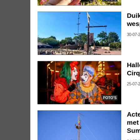
Duik
wes
30-07-2
Hal
Cirq
25-07-2
FOTO'S
Act
met 
Su