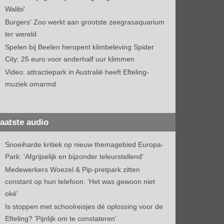
Walibi'
Burgers' Zoo werkt aan grootste zeegrasaquarium
ter wereld
Spelen bij Beelen heropent klimbeleving Spider
City: 25 euro voor anderhalf uur klimmen
Video: attractiepark in Australië heeft Efteling-
muziek omarmd
aatste audio
Snoeiharde kritiek op nieuw themagebied Europa-
Park: 'Afgrijselijk en bijzonder teleurstellend'
Medewerkers Woezel & Pip-pretpark zitten
constant op hun telefoon: 'Het was gewoon niet
oké'
Is stoppen met schoolreisjes dé oplossing voor de
Efteling? 'Pijnlijk om te constateren'