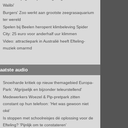
Walibi'
Burgers' Zoo werkt aan grootste zeegrasaquarium
ter wereld
Spelen bij Beelen heropent klimbeleving Spider
City: 25 euro voor anderhalf uur klimmen
Video: attractiepark in Australië heeft Efteling-
muziek omarmd
aatste audio
Snoeiharde kritiek op nieuw themagebied Europa-
Park: 'Afgrijselijk en bijzonder teleurstellend'
Medewerkers Woezel & Pip-pretpark zitten
constant op hun telefoon: 'Het was gewoon niet
oké'
Is stoppen met schoolreisjes dé oplossing voor de
Efteling? 'Pijnlijk om te constateren'