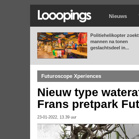
Nieuws
Politiehelikopter zoekt
mannen na tonen
geslachtsdeel in...
Futuroscope Xperiences
Nieuw type waterat
Frans pretpark Fu
23-01-2022, 13.39 uur