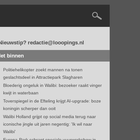
Nieuwstip? redactie@looopings.nl
et binnen
Politiehelikopter zoekt mannen na tonen
geslachtsdeel in Attractiepark Slagharen
Bloederig ongeluk in Walibi: bezoeker raakt vinger
kwijt in waterbaan
Toverspiegel in de Efteling krijgt AI-upgrade: boze
koningin scherper dan ooit
Walibi Holland grijpt op social media terug naar
iconische jingle uit jaren negentig: 'Ik wil naar
Walibi'
Europa-Park schrapt speciale vuurwerkshow in