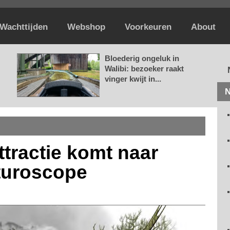
Wachttijden
Webshop
Voorkeuren
About
Bloederig ongeluk in
Walibi: bezoeker raakt
vinger kwijt in...
N
tractie komt naar
turoscope