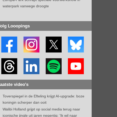
waterpark vanwege droogte
olg Looopings
aatste video's
Toverspiegel in de Efteling krijgt AI-upgrade: boze
koningin scherper dan ooit
Walibi Holland grijpt op social media terug naar
iconische jingle uit jaren negentig: 'Ik wil naar