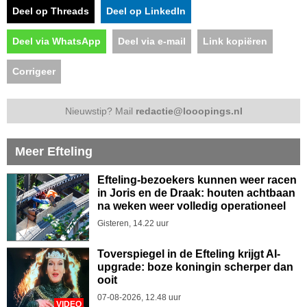
Deel op Threads
Deel op LinkedIn
Deel via WhatsApp
Deel via e-mail
Link kopiëren
Corrigeer
Nieuwstip? Mail
redactie@looopings.nl
Meer Efteling
Efteling-bezoekers kunnen weer racen
in Joris en de Draak: houten achtbaan
na weken weer volledig operationeel
Gisteren, 14.22 uur
Toverspiegel in de Efteling krijgt AI-
upgrade: boze koningin scherper dan
ooit
07-08-2026, 12.48 uur
VIDEO