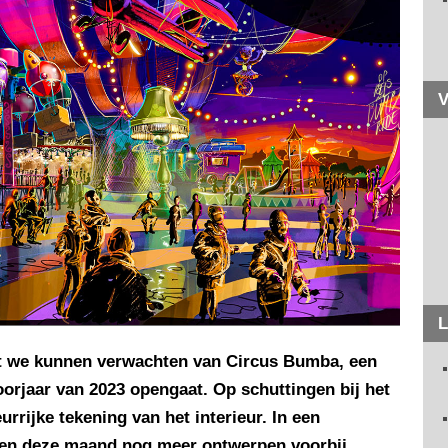
V
L
at we kunnen verwachten van Circus Bumba, een
orjaar van 2023 opengaat. Op schuttingen bij het
rrijke tekening van het interieur. In een
en deze maand nog meer ontwerpen voorbij.