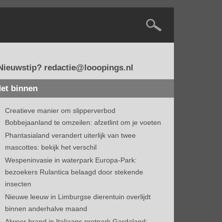
Nieuwstip? redactie@looopings.nl
et binnen
Creatieve manier om slipperverbod
Bobbejaanland te omzeilen: afzetlint om je voeten
Phantasialand verandert uiterlijk van twee
mascottes: bekijk het verschil
Wespeninvasie in waterpark Europa-Park:
bezoekers Rulantica belaagd door stekende
insecten
Nieuwe leeuw in Limburgse dierentuin overlijdt
binnen anderhalve maand
Alweer brand in Italiaans pretpark Gardaland: