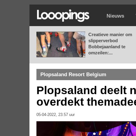
Nieuws
Creatieve manier om
slipperverbod
Bobbejaanland te
omzeilen:...
Plopsaland Resort Belgium
Plopsaland deelt 
overdekt themade
05-04-2022, 23.57 uur