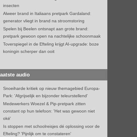
insecten
Alweer brand in Italiaans pretpark Gardaland:
generator vliegt in brand na stroomstoring
Spelen bij Beelen ontsnapt aan grote brand:
pretpark gewoon open na nachtelijke schoonmaak
Toverspiegel in de Efteling krijgt AI-upgrade: boze
koningin scherper dan ooit
aatste audio
Snoeiharde kritiek op nieuw themagebied Europa-
Park: 'Afgrijselijk en bijzonder teleurstellend'
Medewerkers Woezel & Pip-pretpark zitten
constant op hun telefoon: 'Het was gewoon niet
oké'
Is stoppen met schoolreisjes dé oplossing voor de
Efteling? 'Pijnlijk om te constateren'