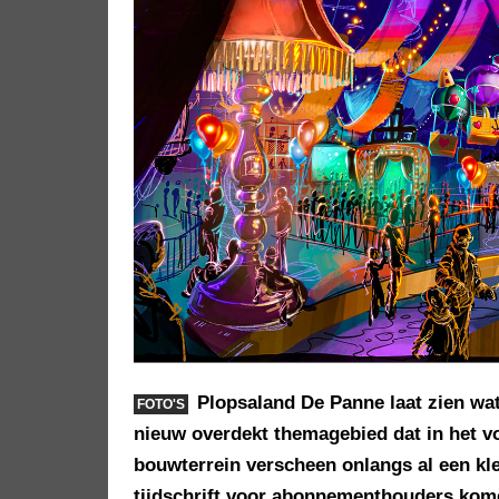
Plopsaland De Panne laat zien w
FOTO'S
nieuw overdekt themagebied dat in het vo
bouwterrein verscheen onlangs al een kleu
tijdschrift voor abonnementhouders kom