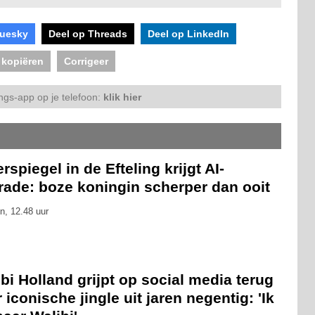
luesky
Deel op Threads
Deel op LinkedIn
 kopiëren
Corrigeer
ngs-app op je telefoon:
klik hier
rspiegel in de Efteling krijgt AI-
rade: boze koningin scherper dan ooit
n, 12.48 uur
bi Holland grijpt op social media terug
 iconische jingle uit jaren negentig: 'Ik