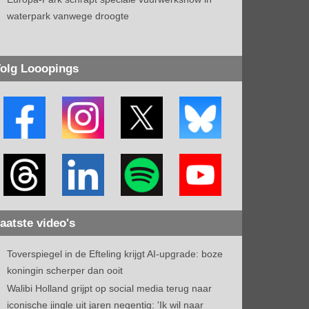
waterpark vanwege droogte
olg Looopings
aatste video's
Toverspiegel in de Efteling krijgt AI-upgrade: boze
koningin scherper dan ooit
Walibi Holland grijpt op social media terug naar
iconische jingle uit jaren negentig: 'Ik wil naar