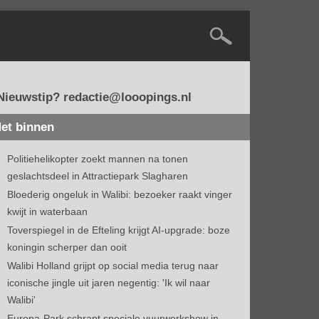
Nieuwstip? redactie@looopings.nl
et binnen
Politiehelikopter zoekt mannen na tonen
geslachtsdeel in Attractiepark Slagharen
Bloederig ongeluk in Walibi: bezoeker raakt vinger
kwijt in waterbaan
Toverspiegel in de Efteling krijgt AI-upgrade: boze
koningin scherper dan ooit
Walibi Holland grijpt op social media terug naar
iconische jingle uit jaren negentig: 'Ik wil naar
Walibi'
Europa-Park schrapt speciale vuurwerkshow in