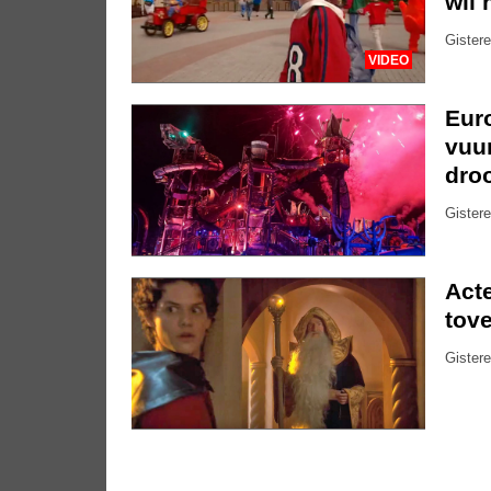
wil 
Gistere
VIDEO
Eur
vuu
dro
Gistere
Acte
tove
Gistere