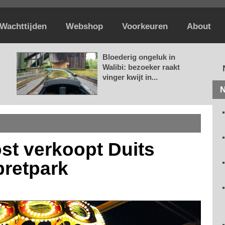
Wachttijden
Webshop
Voorkeuren
About
Bloederig ongeluk in
Walibi: bezoeker raakt
vinger kwijt in...
N
st verkoopt Duits
pretpark