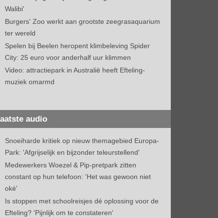
Walibi'
Burgers' Zoo werkt aan grootste zeegrasaquarium
ter wereld
Spelen bij Beelen heropent klimbeleving Spider
City: 25 euro voor anderhalf uur klimmen
Video: attractiepark in Australië heeft Efteling-
muziek omarmd
aatste audio
Snoeiharde kritiek op nieuw themagebied Europa-
Park: 'Afgrijselijk en bijzonder teleurstellend'
Medewerkers Woezel & Pip-pretpark zitten
constant op hun telefoon: 'Het was gewoon niet
oké'
Is stoppen met schoolreisjes dé oplossing voor de
Efteling? 'Pijnlijk om te constateren'