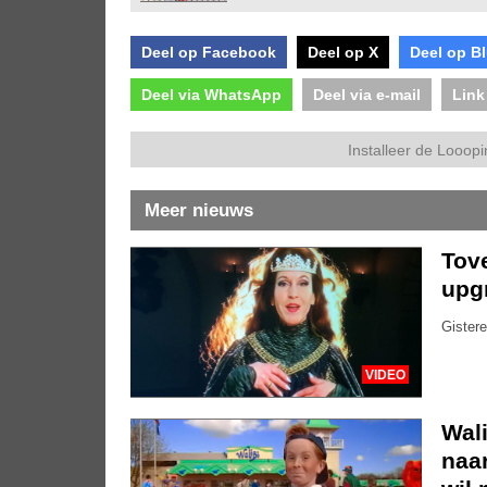
Deel op Facebook
Deel op X
Deel op B
Deel via WhatsApp
Deel via e-mail
Link
Installeer de Looopi
Meer nieuws
Tove
upg
Gistere
VIDEO
Wali
naar