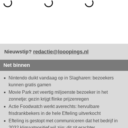
Nieuwstip?
redactie@looopings.nl
Net binnen
Nintendo duikt vandaag op in Slagharen: bezoekers
kunnen gratis gamen
Movie Park zet veertig miljoenste bezoeker in het
zonnetje: gezin krijgt flinke prijzenregen
Actie Foodwatch werkt averechts: hervulbare
frisdrankbekers in de hele Efteling uitverkocht
Efteling is gestopt met communiceren dat het bedrijf in
2032 klimaatpositief wil zijn: dit zit erachter