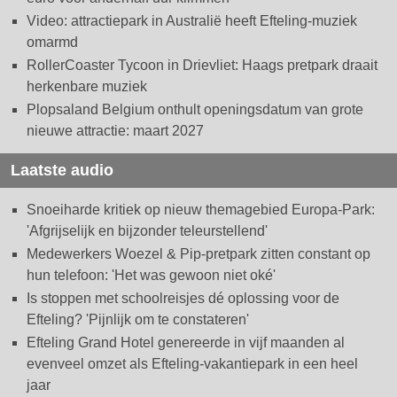
Video: attractiepark in Australië heeft Efteling-muziek
omarmd
RollerCoaster Tycoon in Drievliet: Haags pretpark draait
herkenbare muziek
Plopsaland Belgium onthult openingsdatum van grote
nieuwe attractie: maart 2027
Laatste audio
Snoeiharde kritiek op nieuw themagebied Europa-Park:
'Afgrijselijk en bijzonder teleurstellend'
Medewerkers Woezel & Pip-pretpark zitten constant op
hun telefoon: 'Het was gewoon niet oké'
Is stoppen met schoolreisjes dé oplossing voor de
Efteling? 'Pijnlijk om te constateren'
Efteling Grand Hotel genereerde in vijf maanden al
evenveel omzet als Efteling-vakantiepark in een heel
jaar