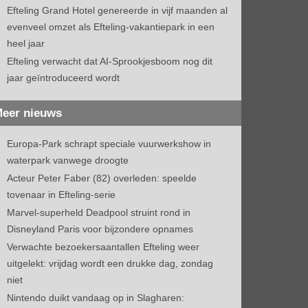
Efteling Grand Hotel genereerde in vijf maanden al
evenveel omzet als Efteling-vakantiepark in een
heel jaar
Efteling verwacht dat AI-Sprookjesboom nog dit
jaar geïntroduceerd wordt
eer nieuws
Europa-Park schrapt speciale vuurwerkshow in
waterpark vanwege droogte
Acteur Peter Faber (82) overleden: speelde
tovenaar in Efteling-serie
Marvel-superheld Deadpool struint rond in
Disneyland Paris voor bijzondere opnames
Verwachte bezoekersaantallen Efteling weer
uitgelekt: vrijdag wordt een drukke dag, zondag
niet
Nintendo duikt vandaag op in Slagharen: