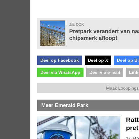
ZIE OOK
Pretpark verandert van n
chipsmerk afloopt
Deel op Facebook
Deel op X
Deel op B
Deel via WhatsApp
Deel via e-mail
Link
Maak Looopings 
Meer Emerald Park
Ratt
pret
27-08-2