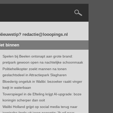
Nieuwstip? redactie@looopings.nl
et binnen
Spelen bij Beelen ontsnapt aan grote brand:
pretpark gewoon open na nachtelijke schoonmaak
Politiehelikopter zoekt mannen na tonen
geslachtsdeel in Attractiepark Slagharen
Bloederig ongeluk in Walibi: bezoeker raakt vinger
kwijt in waterbaan
Toverspiegel in de Efteling krijgt AI-upgrade: boze
koningin scherper dan ooit
Walibi Holland grijpt op social media terug naar
iconische jingle uit jaren negentig: 'Ik wil naar