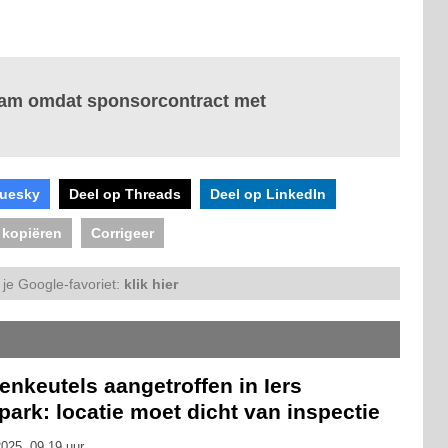
aam omdat sponsorcontract met
luesky
Deel op Threads
Deel op LinkedIn
 kopiëren
Corrigeer
je Google-favoriet:
klik hier
enkeutels aangetroffen in Iers
park: locatie moet dicht van inspectie
025, 09.19 uur