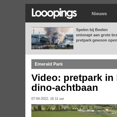
Nieuws
Spelen bij Beelen
ontsnapt aan grote br
pretpark gewoon open.
Emerald Park
Video: pretpark in
dino-achtbaan
07-04-2022, 16.11 uur