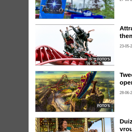
Attr
the
23-05-2
FOTO'S
Twee
ope
28-06-2
FOTO'S
Dui
vro