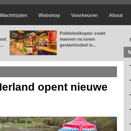
Wachttijden
Webshop
Voorkeuren
About
Politiehelikopter zoekt
and:
mannen na tonen
..
geslachtsdeel in...
N
 Ierland opent nieuwe