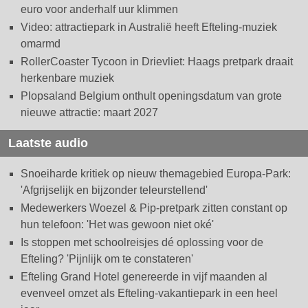
euro voor anderhalf uur klimmen
Video: attractiepark in Australië heeft Efteling-muziek
omarmd
RollerCoaster Tycoon in Drievliet: Haags pretpark draait
herkenbare muziek
Plopsaland Belgium onthult openingsdatum van grote
nieuwe attractie: maart 2027
Laatste audio
Snoeiharde kritiek op nieuw themagebied Europa-Park:
'Afgrijselijk en bijzonder teleurstellend'
Medewerkers Woezel & Pip-pretpark zitten constant op
hun telefoon: 'Het was gewoon niet oké'
Is stoppen met schoolreisjes dé oplossing voor de
Efteling? 'Pijnlijk om te constateren'
Efteling Grand Hotel genereerde in vijf maanden al
evenveel omzet als Efteling-vakantiepark in een heel