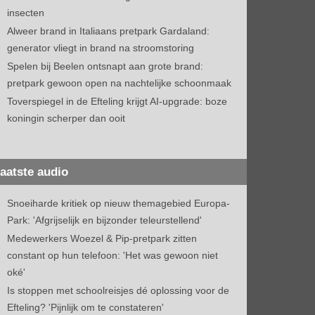
insecten
Alweer brand in Italiaans pretpark Gardaland:
generator vliegt in brand na stroomstoring
Spelen bij Beelen ontsnapt aan grote brand:
pretpark gewoon open na nachtelijke schoonmaak
Toverspiegel in de Efteling krijgt AI-upgrade: boze
koningin scherper dan ooit
aatste audio
Snoeiharde kritiek op nieuw themagebied Europa-
Park: 'Afgrijselijk en bijzonder teleurstellend'
Medewerkers Woezel & Pip-pretpark zitten
constant op hun telefoon: 'Het was gewoon niet
oké'
Is stoppen met schoolreisjes dé oplossing voor de
Efteling? 'Pijnlijk om te constateren'