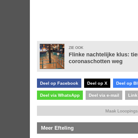
ZIE OOK
Flinke nachtelijke klus: t
coronaschotten weg
Deel op Facebook
Deel op X
Deel op B
Deel via WhatsApp
Deel via e-mail
Link
Maak Looopings 
Meer Efteling