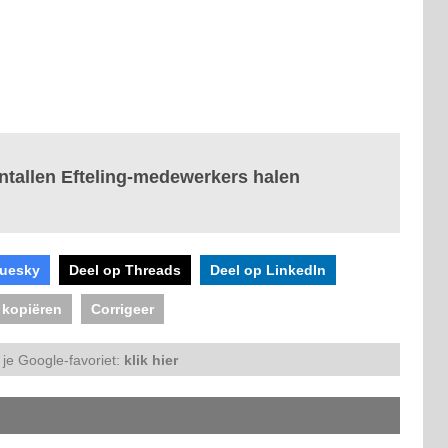
ientallen Efteling-medewerkers halen
luesky
Deel op Threads
Deel op LinkedIn
 kopiëren
Corrigeer
je Google-favoriet:
klik hier