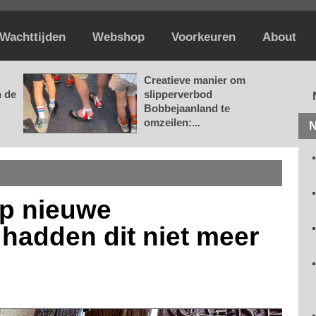
Wachttijden
Webshop
Voorkeuren
About
Creatieve manier om
n de
slipperverbod
Bobbejaanland te
omzeilen:...
N
op nieuwe
 hadden dit niet meer