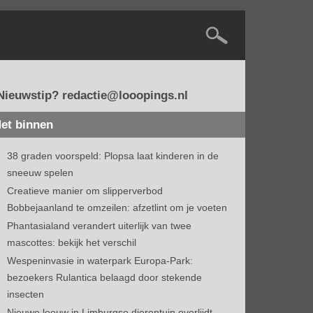
Nieuwstip? redactie@looopings.nl
et binnen
38 graden voorspeld: Plopsa laat kinderen in de
sneeuw spelen
Creatieve manier om slipperverbod
Bobbejaanland te omzeilen: afzetlint om je voeten
Phantasialand verandert uiterlijk van twee
mascottes: bekijk het verschil
Wespeninvasie in waterpark Europa-Park:
bezoekers Rulantica belaagd door stekende
insecten
Nieuwe leeuw in Limburgse dierentuin overlijdt