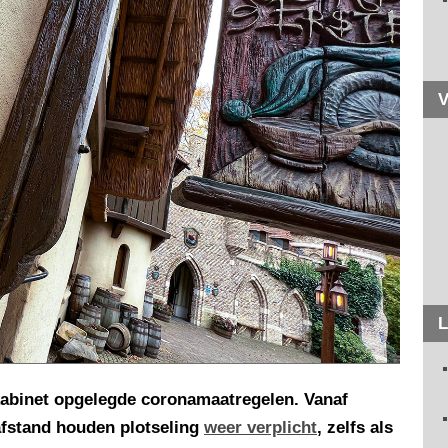
V
L
 kabinet opgelegde coronamaatregelen. Vanaf
afstand houden plotseling
weer verplicht
, zelfs als