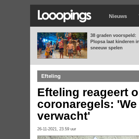
Nieuws
38 graden voorspeld:
Plopsa laat kinderen i
sneeuw spelen
Efteling
Efteling reageert 
coronaregels: 'We
verwacht'
26-11-2021, 23.59 uur