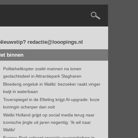
Nieuwstip? redactie@looopings.nl
et binnen
Politiehelikopter zoekt mannen na tonen
geslachtsdeel in Attractiepark Slagharen
Bloederig ongeluk in Walibi: bezoeker raakt vinger
kwijt in waterbaan
Toverspiegel in de Efteling krijgt AI-upgrade: boze
koningin scherper dan ooit
Walibi Holland grijpt op social media terug naar
iconische jingle uit jaren negentig: 'Ik wil naar
Walibi'
Europa-Park schrapt speciale vuurwerkshow in