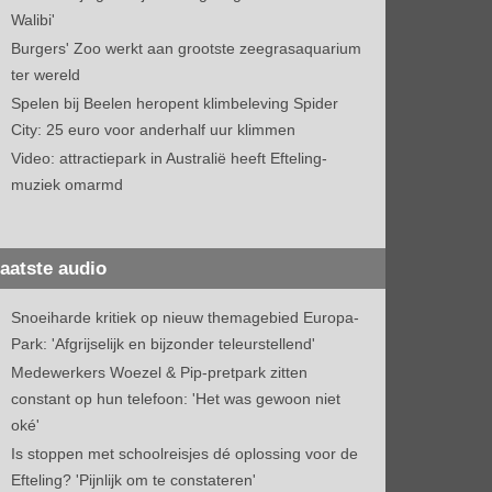
Walibi'
Burgers' Zoo werkt aan grootste zeegrasaquarium
ter wereld
Spelen bij Beelen heropent klimbeleving Spider
City: 25 euro voor anderhalf uur klimmen
Video: attractiepark in Australië heeft Efteling-
muziek omarmd
aatste audio
Snoeiharde kritiek op nieuw themagebied Europa-
Park: 'Afgrijselijk en bijzonder teleurstellend'
Medewerkers Woezel & Pip-pretpark zitten
constant op hun telefoon: 'Het was gewoon niet
oké'
Is stoppen met schoolreisjes dé oplossing voor de
Efteling? 'Pijnlijk om te constateren'