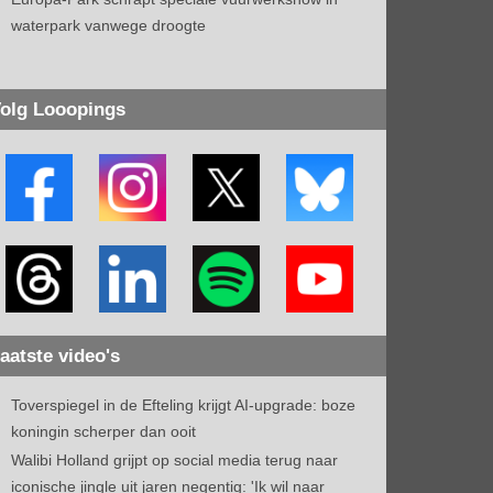
waterpark vanwege droogte
olg Looopings
aatste video's
Toverspiegel in de Efteling krijgt AI-upgrade: boze
koningin scherper dan ooit
Walibi Holland grijpt op social media terug naar
iconische jingle uit jaren negentig: 'Ik wil naar