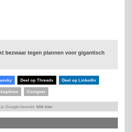
kt bezwaar tegen plannen voor gigantisch
luesky
Deel op Threads
Deel op LinkedIn
 kopiëren
Corrigeer
je Google-favoriet:
klik hier