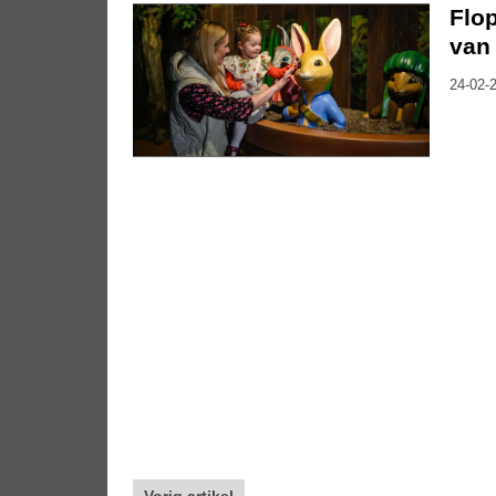
Flop
van 
24-02-2
Vorig artikel