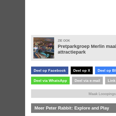
ZIE OOK
Pretparkgroep Merlin maa
attractiepark
Deel op Facebook
Deel op X
Deel op B
Deel via WhatsApp
Deel via e-mail
Link
Maak Looopings 
Meer Peter Rabbit: Explore and Play