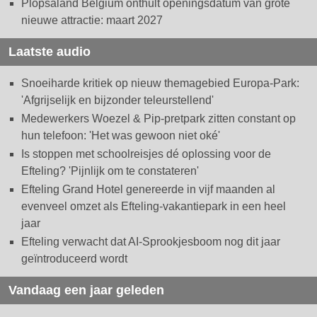
Plopsaland Belgium onthult openingsdatum van grote
nieuwe attractie: maart 2027
Laatste audio
Snoeiharde kritiek op nieuw themagebied Europa-Park:
'Afgrijselijk en bijzonder teleurstellend'
Medewerkers Woezel & Pip-pretpark zitten constant op
hun telefoon: 'Het was gewoon niet oké'
Is stoppen met schoolreisjes dé oplossing voor de
Efteling? 'Pijnlijk om te constateren'
Efteling Grand Hotel genereerde in vijf maanden al
evenveel omzet als Efteling-vakantiepark in een heel
jaar
Efteling verwacht dat AI-Sprookjesboom nog dit jaar
geïntroduceerd wordt
Vandaag een jaar geleden