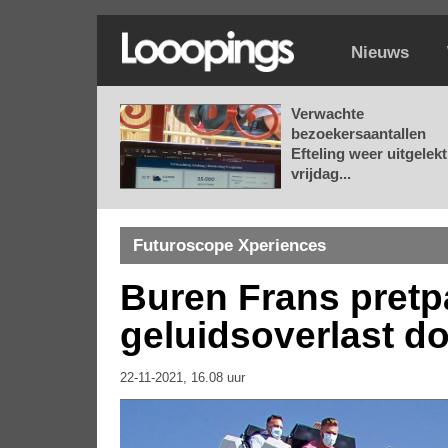
Nieuws
Verwachte
bezoekersaantallen
Efteling weer uitgelekt
vrijdag...
Futuroscope Xperiences
Buren Frans pretp
geluidsoverlast d
22-11-2021, 16.08 uur