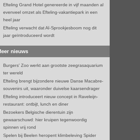
Efteling Grand Hotel genereerde in vijf maanden al
evenveel omzet als Efteling-vakantiepark in een
heel jaar
Efteling verwacht dat AI-Sprookjesboom nog dit
jaar geïntroduceerd wordt
eer nieuws
Burgers' Zoo werkt aan grootste zeegrasaquarium
ter wereld
Efteling brengt bijzondere nieuwe Danse Macabre-
souvenirs uit, waaronder duivelse kaarsendrager
Efteling introduceert nieuw concept in Raveleijn-
restaurant: ontbijt, lunch en diner
Bezoekers Belgische dierentuin zijn
gewaarschuwd: hier kruipen tegenwoordig
spinnen vrij rond
Spelen bij Beelen heropent klimbeleving Spider