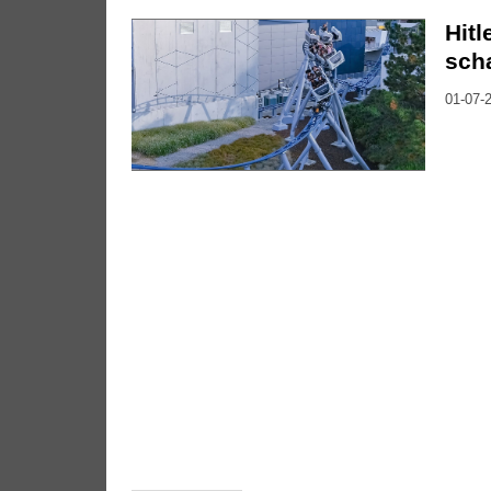
Hitl
scha
01-07-2