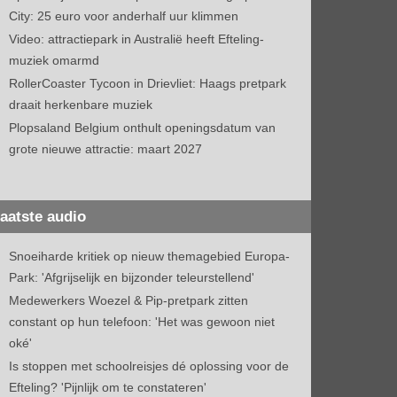
City: 25 euro voor anderhalf uur klimmen
Video: attractiepark in Australië heeft Efteling-
muziek omarmd
RollerCoaster Tycoon in Drievliet: Haags pretpark
draait herkenbare muziek
Plopsaland Belgium onthult openingsdatum van
grote nieuwe attractie: maart 2027
aatste audio
Snoeiharde kritiek op nieuw themagebied Europa-
Park: 'Afgrijselijk en bijzonder teleurstellend'
Medewerkers Woezel & Pip-pretpark zitten
constant op hun telefoon: 'Het was gewoon niet
oké'
Is stoppen met schoolreisjes dé oplossing voor de
Efteling? 'Pijnlijk om te constateren'