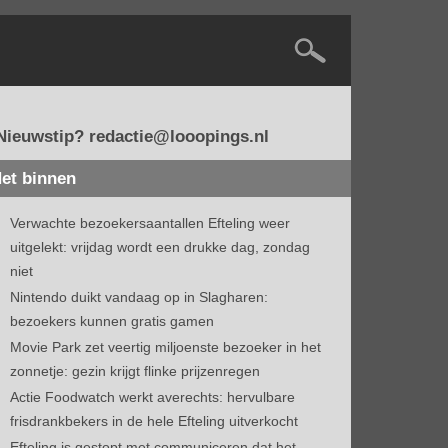
Nieuwstip? redactie@looopings.nl
et binnen
Verwachte bezoekersaantallen Efteling weer
uitgelekt: vrijdag wordt een drukke dag, zondag
niet
Nintendo duikt vandaag op in Slagharen:
bezoekers kunnen gratis gamen
Movie Park zet veertig miljoenste bezoeker in het
zonnetje: gezin krijgt flinke prijzenregen
Actie Foodwatch werkt averechts: hervulbare
frisdrankbekers in de hele Efteling uitverkocht
Efteling is gestopt met communiceren dat het