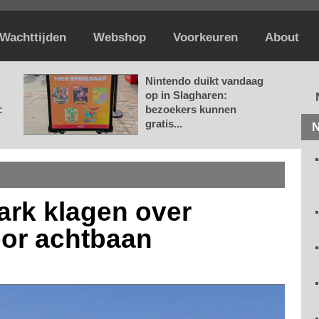
Wachttijden
Webshop
Voorkeuren
About
Nintendo duikt vandaag
op in Slagharen:
:
bezoekers kunnen
gratis...
N
ark klagen over
oor achtbaan