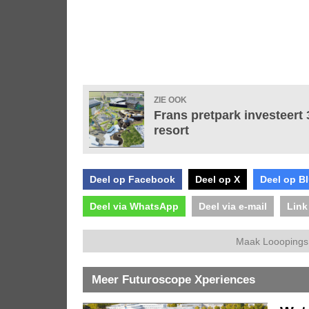
ZIE OOK
Frans pretpark investeert 
resort
Deel op Facebook
Deel op X
Deel op B
Deel via WhatsApp
Deel via e-mail
Link
Maak Looopings 
Meer Futuroscope Xperiences