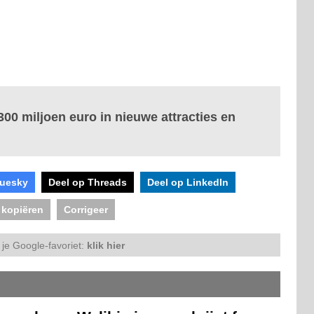
300 miljoen euro in nieuwe attracties en
luesky
Deel op Threads
Deel op LinkedIn
 kopiëren
Corrigeer
je Google-favoriet:
klik hier