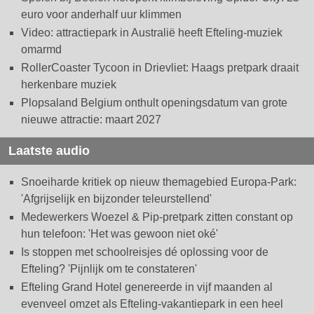
euro voor anderhalf uur klimmen
Video: attractiepark in Australië heeft Efteling-muziek
omarmd
RollerCoaster Tycoon in Drievliet: Haags pretpark draait
herkenbare muziek
Plopsaland Belgium onthult openingsdatum van grote
nieuwe attractie: maart 2027
Laatste audio
Snoeiharde kritiek op nieuw themagebied Europa-Park:
'Afgrijselijk en bijzonder teleurstellend'
Medewerkers Woezel & Pip-pretpark zitten constant op
hun telefoon: 'Het was gewoon niet oké'
Is stoppen met schoolreisjes dé oplossing voor de
Efteling? 'Pijnlijk om te constateren'
Efteling Grand Hotel genereerde in vijf maanden al
evenveel omzet als Efteling-vakantiepark in een heel