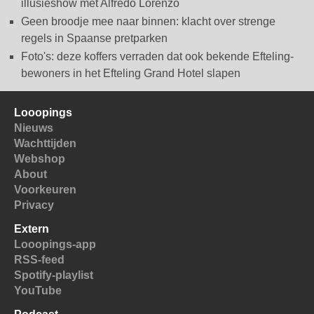
illusieshow met Alfredo Lorenzo
Geen broodje mee naar binnen: klacht over strenge
regels in Spaanse pretparken
Foto's: deze koffers verraden dat ook bekende Efteling-
bewoners in het Efteling Grand Hotel slapen
Looopings
Nieuws
Wachttijden
Webshop
About
Voorkeuren
Privacy
Extern
Looopings-app
RSS-feed
Spotify-playlist
YouTube