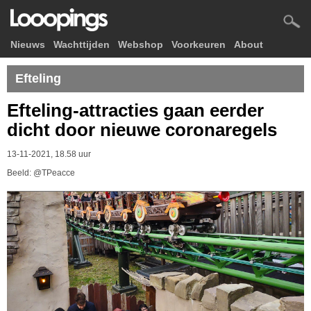
Nieuws
Wachttijden
Webshop
Voorkeuren
About
Efteling
Efteling-attracties gaan eerder
dicht door nieuwe coronaregels
13-11-2021, 18.58 uur
Beeld: @TPeacce