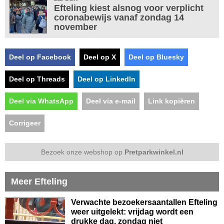
Efteling kiest alsnog voor verplicht
coronabewijs vanaf zondag 14
november
Deel op Facebook
Deel op X
Deel op Bluesky
Deel op Threads
Deel op LinkedIn
Deel via WhatsApp
Deel via e-mail
Link kopiëren
Corrigeer
Bezoek onze webshop op
Pretparkwinkel.nl
Meer Efteling
Verwachte bezoekersaantallen Efteling
weer uitgelekt: vrijdag wordt een
drukke dag, zondag niet