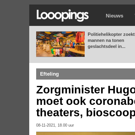
Nieuws
Politiehelikopter zoekt
mannen na tonen
geslachtsdeel in...
Efteling
Zorgminister Hugo
moet ook coronabe
theaters, biosco
08-11-2021, 18.00 uur