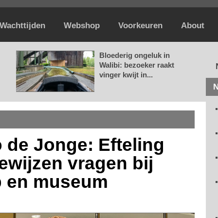
Wachttijden
Webshop
Voorkeuren
About
Bloederig ongeluk in
Walibi: bezoeker raakt
vinger kwijt in...
N
 de Jonge: Efteling
wijzen vragen bij
op en museum