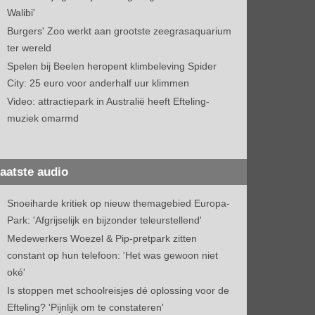
Walibi'
Burgers' Zoo werkt aan grootste zeegrasaquarium
ter wereld
Spelen bij Beelen heropent klimbeleving Spider
City: 25 euro voor anderhalf uur klimmen
Video: attractiepark in Australië heeft Efteling-
muziek omarmd
aatste audio
Snoeiharde kritiek op nieuw themagebied Europa-
Park: 'Afgrijselijk en bijzonder teleurstellend'
Medewerkers Woezel & Pip-pretpark zitten
constant op hun telefoon: 'Het was gewoon niet
oké'
Is stoppen met schoolreisjes dé oplossing voor de
Efteling? 'Pijnlijk om te constateren'