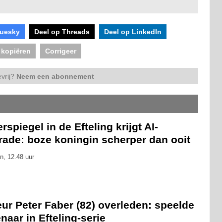
luesky
Deel op Threads
Deel op LinkedIn
 kopiëren
Corrigeer
vrij?
Neem een abonnement
rspiegel in de Efteling krijgt AI-
rade: boze koningin scherper dan ooit
n, 12.48 uur
ur Peter Faber (82) overleden: speelde
naar in Efteling-serie