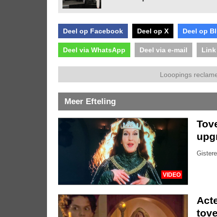
Deel op Facebook
Deel op X
Deel op B
Deel via WhatsApp
Deel via e-mail
Link
Looopings reclame
Meer Efteling
Tove
upg
Gistere
VIDEO
Acte
tove