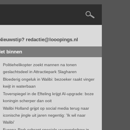
Nieuwstip? redactie@looopings.nl
et binnen
Politiehelikopter zoekt mannen na tonen
geslachtsdeel in Attractiepark Slagharen
Bloederig ongeluk in Walibi: bezoeker raakt vinger
kwijt in waterbaan
Toverspiegel in de Efteling krijgt AI-upgrade: boze
koningin scherper dan ooit
Walibi Holland grijpt op social media terug naar
iconische jingle uit jaren negentig: 'Ik wil naar
Walibi'
Europa-Park schrapt speciale vuurwerkshow in