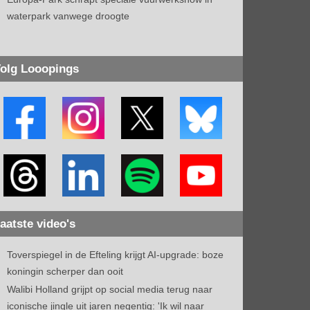
waterpark vanwege droogte
olg Looopings
aatste video's
Toverspiegel in de Efteling krijgt AI-upgrade: boze
koningin scherper dan ooit
Walibi Holland grijpt op social media terug naar
iconische jingle uit jaren negentig: 'Ik wil naar