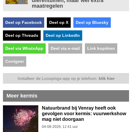
dierentuinen, maar wel extra
maatregelen
Deel op Facebook
Deel op X
Deel op Bluesky
Deel op Threads
Deel op LinkedIn
Deel via WhatsApp
Deel via e-mail
Link kopiëren
Corrigeer
Installeer de Looopings-app op je telefoon:
klik hier
Meer kermis
Natuurbrand bij Venray heeft ook
gevolgen voor kermis: vuurwerkshow
mag niet doorgaan
04-08-2026, 12.41 uur