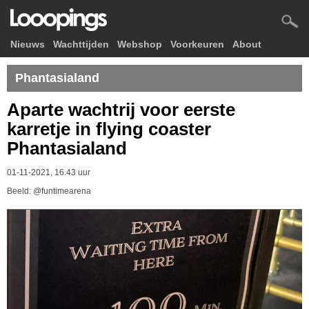
Nieuws
Wachttijden
Webshop
Voorkeuren
About
Phantasialand
Aparte wachtrij voor eerste
karretje in flying coaster
Phantasialand
01-11-2021, 16.43 uur
Beeld: @funtimearena