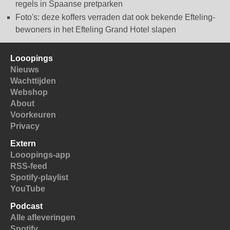
regels in Spaanse pretparken
Foto's: deze koffers verraden dat ook bekende Efteling-
bewoners in het Efteling Grand Hotel slapen
Looopings
Nieuws
Wachttijden
Webshop
About
Voorkeuren
Privacy
Extern
Looopings-app
RSS-feed
Spotify-playlist
YouTube
Podcast
Alle afleveringen
Spotify