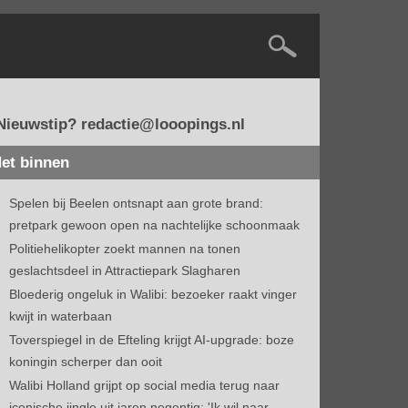
Nieuwstip? redactie@looopings.nl
et binnen
Spelen bij Beelen ontsnapt aan grote brand:
pretpark gewoon open na nachtelijke schoonmaak
Politiehelikopter zoekt mannen na tonen
geslachtsdeel in Attractiepark Slagharen
Bloederig ongeluk in Walibi: bezoeker raakt vinger
kwijt in waterbaan
Toverspiegel in de Efteling krijgt AI-upgrade: boze
koningin scherper dan ooit
Walibi Holland grijpt op social media terug naar
iconische jingle uit jaren negentig: 'Ik wil naar