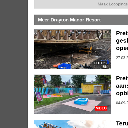
Maak Looopings 
Meer Drayton Manor Resort
Pret
gesl
ope
27-03-2
FOTO'S
Pret
aan
opb
04-09-2
VIDEO
Teru