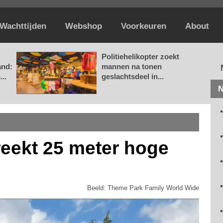
Wachttijden
Webshop
Voorkeuren
About
Politiehelikopter zoekt
and:
mannen na tonen
..
geslachtsdeel in...
N
reekt 25 meter hoge
Beeld: Theme Park Family World Wide