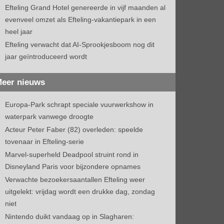
Efteling Grand Hotel genereerde in vijf maanden al
evenveel omzet als Efteling-vakantiepark in een
heel jaar
Efteling verwacht dat AI-Sprookjesboom nog dit
jaar geïntroduceerd wordt
eer nieuws
Europa-Park schrapt speciale vuurwerkshow in
waterpark vanwege droogte
Acteur Peter Faber (82) overleden: speelde
tovenaar in Efteling-serie
Marvel-superheld Deadpool struint rond in
Disneyland Paris voor bijzondere opnames
Verwachte bezoekersaantallen Efteling weer
uitgelekt: vrijdag wordt een drukke dag, zondag
niet
Nintendo duikt vandaag op in Slagharen: