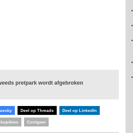
 Zweeds pretpark wordt afgebroken
luesky
Deel op Threads
Deel op LinkedIn
 kopiëren
Corrigeer