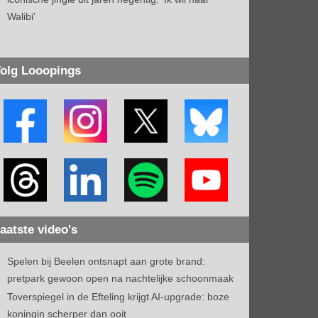
Walibi'
olg Looopings
aatste video's
Spelen bij Beelen ontsnapt aan grote brand:
pretpark gewoon open na nachtelijke schoonmaak
Toverspiegel in de Efteling krijgt AI-upgrade: boze
koningin scherper dan ooit