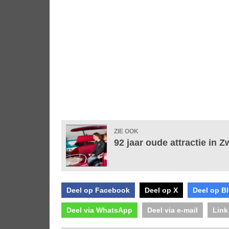
ZIE OOK
92 jaar oude attractie in
Deel op Facebook
Deel op X
Deel op B
Deel via WhatsApp
Deel via e-mail
Link