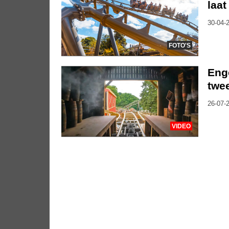
laat
30-04-2
FOTO'S
Eng
twee
26-07-2
VIDEO