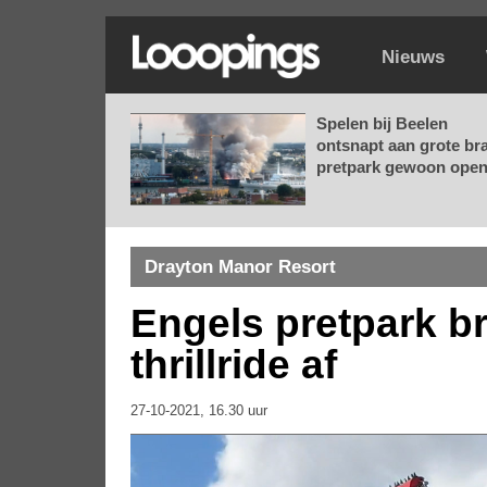
Nieuws
Spelen bij Beelen
ontsnapt aan grote br
pretpark gewoon open.
Drayton Manor Resort
Engels pretpark b
thrillride af
27-10-2021, 16.30 uur