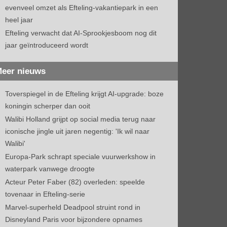
evenveel omzet als Efteling-vakantiepark in een
heel jaar
Efteling verwacht dat AI-Sprookjesboom nog dit
jaar geïntroduceerd wordt
eer nieuws
Toverspiegel in de Efteling krijgt AI-upgrade: boze
koningin scherper dan ooit
Walibi Holland grijpt op social media terug naar
iconische jingle uit jaren negentig: 'Ik wil naar
Walibi'
Europa-Park schrapt speciale vuurwerkshow in
waterpark vanwege droogte
Acteur Peter Faber (82) overleden: speelde
tovenaar in Efteling-serie
Marvel-superheld Deadpool struint rond in
Disneyland Paris voor bijzondere opnames