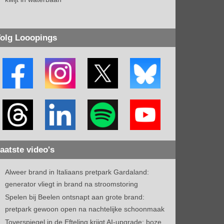
olg Looopings
aatste video's
Alweer brand in Italiaans pretpark Gardaland:
generator vliegt in brand na stroomstoring
Spelen bij Beelen ontsnapt aan grote brand:
pretpark gewoon open na nachtelijke schoonmaak
Toverspiegel in de Efteling krijgt AI-upgrade: boze