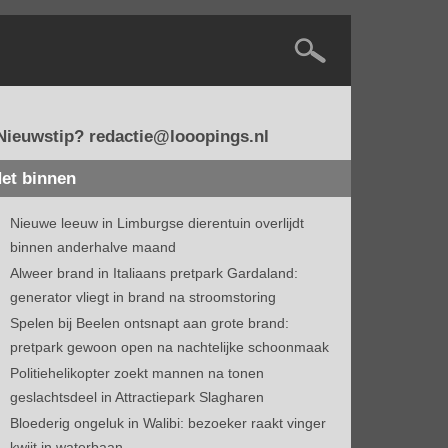
Nieuwstip? redactie@looopings.nl
et binnen
Nieuwe leeuw in Limburgse dierentuin overlijdt
binnen anderhalve maand
Alweer brand in Italiaans pretpark Gardaland:
generator vliegt in brand na stroomstoring
Spelen bij Beelen ontsnapt aan grote brand:
pretpark gewoon open na nachtelijke schoonmaak
Politiehelikopter zoekt mannen na tonen
geslachtsdeel in Attractiepark Slagharen
Bloederig ongeluk in Walibi: bezoeker raakt vinger
kwijt in waterbaan