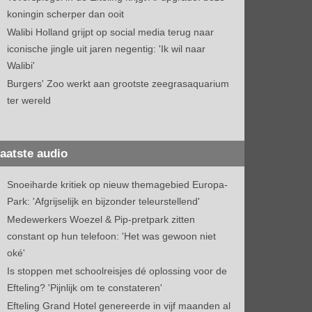
koningin scherper dan ooit
Walibi Holland grijpt op social media terug naar
iconische jingle uit jaren negentig: 'Ik wil naar
Walibi'
Burgers' Zoo werkt aan grootste zeegrasaquarium
ter wereld
aatste audio
Snoeiharde kritiek op nieuw themagebied Europa-
Park: 'Afgrijselijk en bijzonder teleurstellend'
Medewerkers Woezel & Pip-pretpark zitten
constant op hun telefoon: 'Het was gewoon niet
oké'
Is stoppen met schoolreisjes dé oplossing voor de
Efteling? 'Pijnlijk om te constateren'
Efteling Grand Hotel genereerde in vijf maanden al