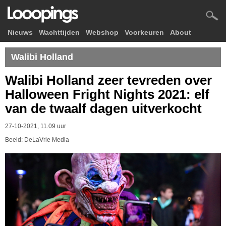
Nieuws
Wachttijden
Webshop
Voorkeuren
About
Walibi Holland
Walibi Holland zeer tevreden over
Halloween Fright Nights 2021: elf
van de twaalf dagen uitverkocht
27-10-2021, 11.09 uur
Beeld: DeLaVrie Media