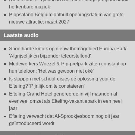
herkenbare muziek
Plopsaland Belgium onthult openingsdatum van grote
nieuwe attractie: maart 2027
Laatste audio
Snoeiharde kritiek op nieuw themagebied Europa-Park:
'Afgrijselijk en bijzonder teleurstellend'
Medewerkers Woezel & Pip-pretpark zitten constant op
hun telefoon: 'Het was gewoon niet oké'
Is stoppen met schoolreisjes dé oplossing voor de
Efteling? 'Pijnlijk om te constateren'
Efteling Grand Hotel genereerde in vijf maanden al
evenveel omzet als Efteling-vakantiepark in een heel
jaar
Efteling verwacht dat AI-Sprookjesboom nog dit jaar
geïntroduceerd wordt