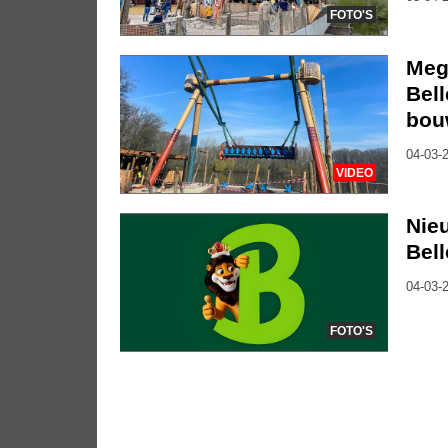
FOTO'S
Meg
Bel
bou
04-03-2
VIDEO
Nie
Bell
04-03-2
FOTO'S