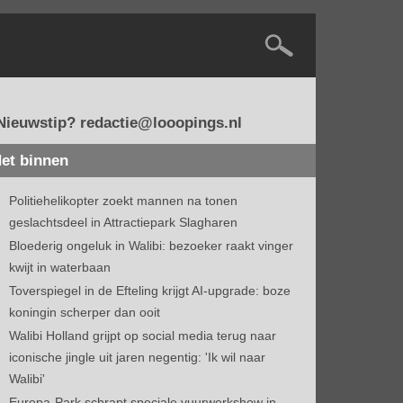
Nieuwstip? redactie@looopings.nl
et binnen
Politiehelikopter zoekt mannen na tonen
geslachtsdeel in Attractiepark Slagharen
Bloederig ongeluk in Walibi: bezoeker raakt vinger
kwijt in waterbaan
Toverspiegel in de Efteling krijgt AI-upgrade: boze
koningin scherper dan ooit
Walibi Holland grijpt op social media terug naar
iconische jingle uit jaren negentig: 'Ik wil naar
Walibi'
Europa-Park schrapt speciale vuurwerkshow in