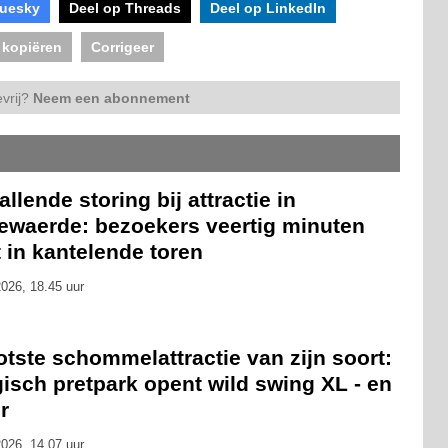
luesky
Deel op Threads
Deel op LinkedIn
 kopiëren
Corrigeer
vrij?
Neem een abonnement
llende storing bij attractie in
lewaerde: bezoekers veertig minuten
 in kantelende toren
026, 18.45 uur
tste schommelattractie van zijn soort:
isch pretpark opent wild swing XL - en
r
026, 14.07 uur