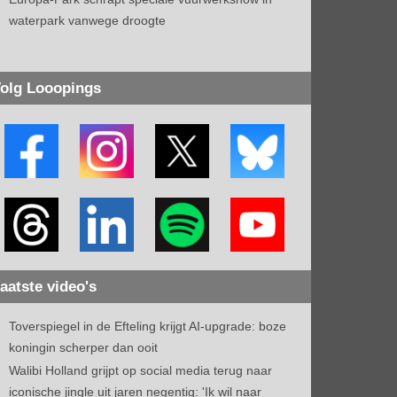
waterpark vanwege droogte
olg Looopings
aatste video's
Toverspiegel in de Efteling krijgt AI-upgrade: boze
koningin scherper dan ooit
Walibi Holland grijpt op social media terug naar
iconische jingle uit jaren negentig: 'Ik wil naar