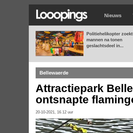
Nieuws
Politiehelikopter zoekt
mannen na tonen
geslachtsdeel in...
Bellewaerde
Attractiepark Bell
ontsnapte flaming
20-10-2021, 16.12 uur