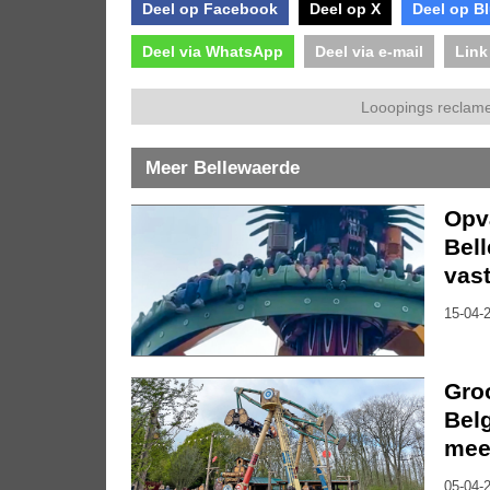
Deel op Facebook
Deel op X
Deel op B
Deel via WhatsApp
Deel via e-mail
Link
Looopings reclame
Meer Bellewaerde
Opva
Bel
vast
15-04-2
Groo
Belg
mee
05-04-2