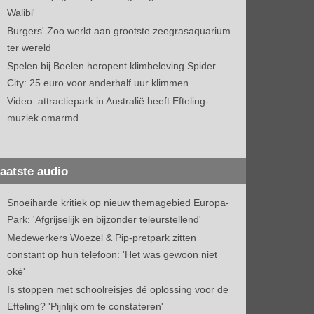
Walibi'
Burgers' Zoo werkt aan grootste zeegrasaquarium
ter wereld
Spelen bij Beelen heropent klimbeleving Spider
City: 25 euro voor anderhalf uur klimmen
Video: attractiepark in Australië heeft Efteling-
muziek omarmd
aatste audio
Snoeiharde kritiek op nieuw themagebied Europa-
Park: 'Afgrijselijk en bijzonder teleurstellend'
Medewerkers Woezel & Pip-pretpark zitten
constant op hun telefoon: 'Het was gewoon niet
oké'
Is stoppen met schoolreisjes dé oplossing voor de
Efteling? 'Pijnlijk om te constateren'