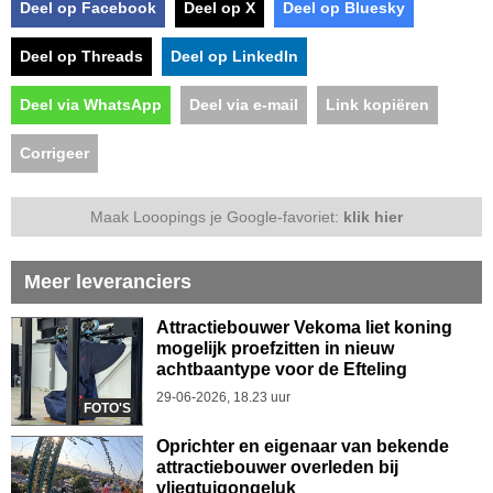
Deel op Facebook
Deel op X
Deel op Bluesky
Deel op Threads
Deel op LinkedIn
Deel via WhatsApp
Deel via e-mail
Link kopiëren
Corrigeer
Maak Looopings je Google-favoriet:
klik hier
Meer leveranciers
Attractiebouwer Vekoma liet koning
mogelijk proefzitten in nieuw
achtbaantype voor de Efteling
29-06-2026, 18.23 uur
FOTO'S
Oprichter en eigenaar van bekende
attractiebouwer overleden bij
vliegtuigongeluk