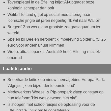
Toverspiegel in de Efteling krijgt AI-upgrade: boze
koningin scherper dan ooit
Walibi Holland grijpt op social media terug naar
iconische jingle uit jaren negentig: 'Ik wil naar Walibi'
Burgers' Zoo werkt aan grootste zeegrasaquarium ter
wereld
Spelen bij Beelen heropent klimbeleving Spider City: 25
euro voor anderhalf uur klimmen
Video: attractiepark in Australië heeft Efteling-muziek
omarmd
Laatste audio
Snoeiharde kritiek op nieuw themagebied Europa-Park:
'Afgrijselijk en bijzonder teleurstellend'
Medewerkers Woezel & Pip-pretpark zitten constant op
hun telefoon: 'Het was gewoon niet oké'
Is stoppen met schoolreisjes dé oplossing voor de
Efteling? 'Pijnlijk om te constateren'