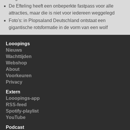
De Efteling heeft een onbeperkte fastpass voor alle
attracties, maar die is niet voor iedereen weggelegd
Foto's: in Plopsaland Deutschland ontstaat een
gigantische rotsformatie in de vorm van een wolf
Looopings
Nieuws
Wachttijden
Webshop
About
Voorkeuren
Privacy
Extern
Looopings-app
RSS-feed
Spotify-playlist
YouTube
Podcast