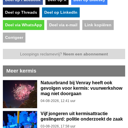
Deel op Threads
Deel op LinkedIn
Deel via WhatsApp
Deel via e-mail
Link kopiëren
Corrigeer
Looopings reclamevrij?
Neem een abonnement
Meer kermis
Natuurbrand bij Venray heeft ook
gevolgen voor kermis: vuurwerkshow
mag niet doorgaan
04-08-2026, 12.41 uur
Vijf jongeren uit kermisattractie
geslingerd: politie onderzoekt de zaak
03-08-2026, 17.58 uur