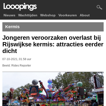
Nieuws
Wachttijden
Webshop
Voorkeuren
About
Kermis
Jongeren veroorzaken overlast bij
Rijswijkse kermis: attracties eerder
dicht
07-10-2021, 01.58 uur
Beeld: Rides Reporter