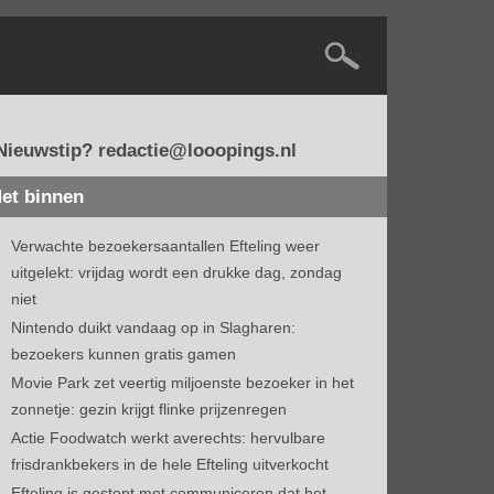
Nieuwstip? redactie@looopings.nl
et binnen
Verwachte bezoekersaantallen Efteling weer
uitgelekt: vrijdag wordt een drukke dag, zondag
niet
Nintendo duikt vandaag op in Slagharen:
bezoekers kunnen gratis gamen
Movie Park zet veertig miljoenste bezoeker in het
zonnetje: gezin krijgt flinke prijzenregen
Actie Foodwatch werkt averechts: hervulbare
frisdrankbekers in de hele Efteling uitverkocht
Efteling is gestopt met communiceren dat het