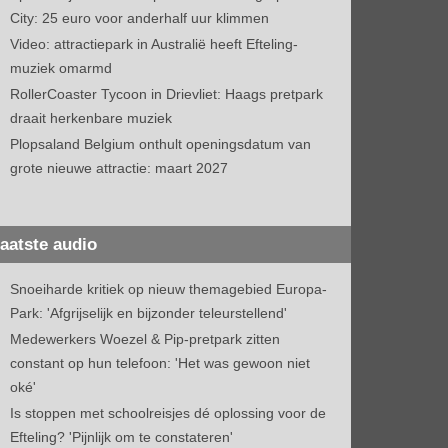
City: 25 euro voor anderhalf uur klimmen
Video: attractiepark in Australië heeft Efteling-
muziek omarmd
RollerCoaster Tycoon in Drievliet: Haags pretpark
draait herkenbare muziek
Plopsaland Belgium onthult openingsdatum van
grote nieuwe attractie: maart 2027
aatste audio
Snoeiharde kritiek op nieuw themagebied Europa-
Park: 'Afgrijselijk en bijzonder teleurstellend'
Medewerkers Woezel & Pip-pretpark zitten
constant op hun telefoon: 'Het was gewoon niet
oké'
Is stoppen met schoolreisjes dé oplossing voor de
Efteling? 'Pijnlijk om te constateren'