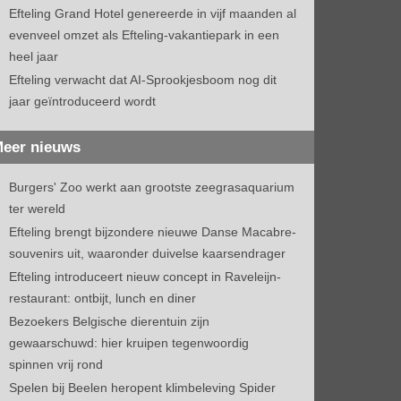
Efteling Grand Hotel genereerde in vijf maanden al
evenveel omzet als Efteling-vakantiepark in een
heel jaar
Efteling verwacht dat AI-Sprookjesboom nog dit
jaar geïntroduceerd wordt
eer nieuws
Burgers' Zoo werkt aan grootste zeegrasaquarium
ter wereld
Efteling brengt bijzondere nieuwe Danse Macabre-
souvenirs uit, waaronder duivelse kaarsendrager
Efteling introduceert nieuw concept in Raveleijn-
restaurant: ontbijt, lunch en diner
Bezoekers Belgische dierentuin zijn
gewaarschuwd: hier kruipen tegenwoordig
spinnen vrij rond
Spelen bij Beelen heropent klimbeleving Spider