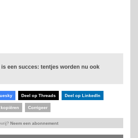
is een succes: tentjes worden nu ook
luesky
Deel op Threads
Deel op LinkedIn
 kopiëren
Corrigeer
vrij?
Neem een abonnement