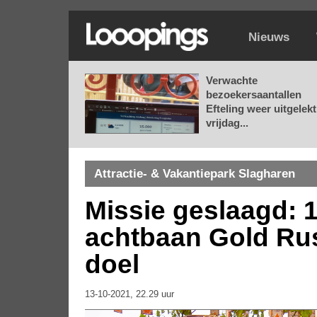
Nieuws
Verwachte
bezoekersaantallen
Efteling weer uitgelekt
vrijdag...
Attractie- & Vakantiepark Slagharen
Missie geslaagd: 1
achtbaan Gold Ru
doel
13-10-2021, 22.29 uur