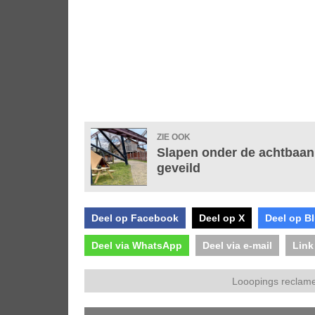
ZIE OOK
Slapen onder de achtbaan 
geveild
Deel op Facebook
Deel op X
Deel op B
Deel via WhatsApp
Deel via e-mail
Link
Looopings reclame