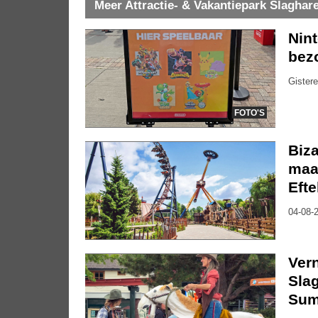
Meer Attractie- & Vakantiepark Slaghar
Nin
bez
Gistere
FOTO'S
Biza
maa
Efte
04-08-2
Vern
Slag
Sum