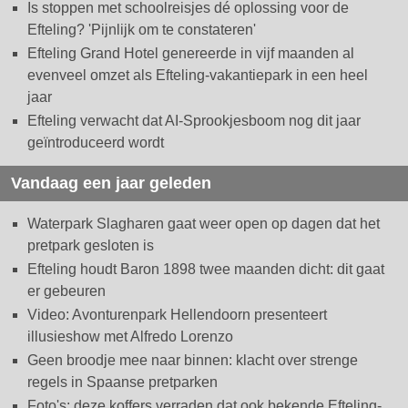
Is stoppen met schoolreisjes dé oplossing voor de
Efteling? 'Pijnlijk om te constateren'
Efteling Grand Hotel genereerde in vijf maanden al
evenveel omzet als Efteling-vakantiepark in een heel
jaar
Efteling verwacht dat AI-Sprookjesboom nog dit jaar
geïntroduceerd wordt
Vandaag een jaar geleden
Waterpark Slagharen gaat weer open op dagen dat het
pretpark gesloten is
Efteling houdt Baron 1898 twee maanden dicht: dit gaat
er gebeuren
Video: Avonturenpark Hellendoorn presenteert
illusieshow met Alfredo Lorenzo
Geen broodje mee naar binnen: klacht over strenge
regels in Spaanse pretparken
Foto's: deze koffers verraden dat ook bekende Efteling-