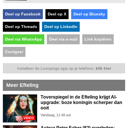
Deel op Facebook
Deel op X
Deel op Bluesky
Deel op Threads
Deel op LinkedIn
Deel via WhatsApp
Deel via e-mail
Link kopiëren
Corrigeer
Installeer de Looopings-app op je telefoon:
klik hier
Meer Efteling
Toverspiegel in de Efteling krijgt AI-
upgrade: boze koningin scherper dan
ooit
Vandaag, 12.48 uur
VIDEO
Acteur Peter Faber (82) overleden: