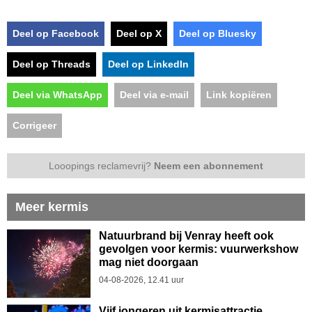
Deel op Facebook
Deel op X
Deel op Bluesky
Deel op Threads
Deel op LinkedIn
Deel via WhatsApp
Deel via e-mail
Link kopiëren
Corrigeer
Looopings reclamevrij?
Neem een abonnement
Meer kermis
Natuurbrand bij Venray heeft ook
gevolgen voor kermis: vuurwerkshow
mag niet doorgaan
04-08-2026, 12.41 uur
Vijf jongeren uit kermisattractie