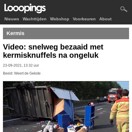
Nieuws
Wachttijden
Webshop
Voorkeuren
About
Kermis
Video: snelweg bezaaid met
kermisknuffels na ongeluk
23-09-2021, 13.32 uur
Beeld: Weert de Gekste