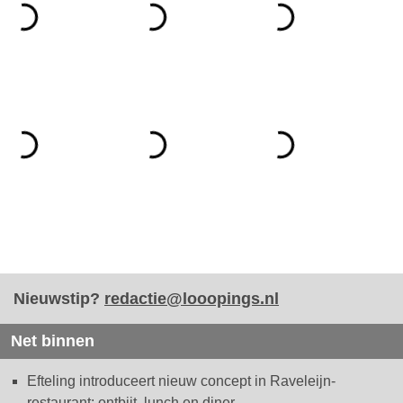
Nieuwstip?
redactie@looopings.nl
Net binnen
Efteling introduceert nieuw concept in Raveleijn-
restaurant: ontbijt, lunch en diner