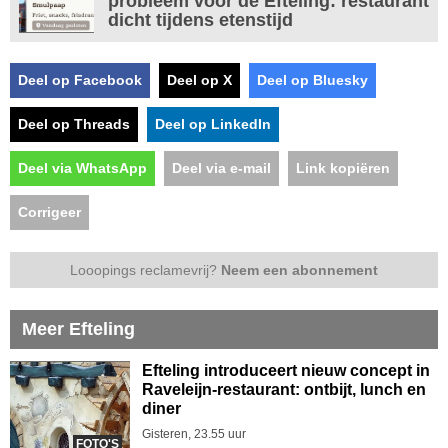
probleem voor de Efteling: restaurant
dicht tijdens etenstijd
Deel op Facebook
Deel op X
Deel op Bluesky
Deel op Threads
Deel op LinkedIn
Deel via WhatsApp
Deel via e-mail
Link kopiëren
Corrigeer
Looopings reclamevrij?
Neem een abonnement
Meer Efteling
Efteling introduceert nieuw concept in
Raveleijn-restaurant: ontbijt, lunch en
diner
Gisteren, 23.55 uur
FOTO'S