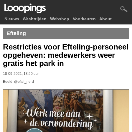
Nieuws
Wachttijden
Webshop
Voorkeuren
About
Efteling
Restricties voor Efteling-personeel
opgeheven: medewerkers weer
gratis het park in
18-09-2021, 13.50 uur
Beeld: @eftel_nerd