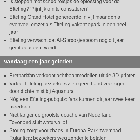
Is stoppen met schoolreisjes dé oplossing voor de
Efteling? 'Pijnlijk om te constateren'
Efteling Grand Hotel genereerde in vijf maanden al
evenveel omzet als Efteling-vakantiepark in een heel
jaar
Efteling verwacht dat AI-Sprookjesboom nog dit jaar
geïntroduceerd wordt
Vandaag een jaar geleden
Pretparkfan verkoopt achtbaanmodellen uit de 3D-printer
Video: Efteling-bezoekers zien geen hand voor ogen
door dichte mist bij Aquanura
Nóg een Efteling-pubquiz: fans kunnen dit jaar twee keer
meedoen
Niet langer de grootste douche van Nederland:
Toverland sluit waterval af
Storing zorgt voor chaos in Europa-Park-zwembad
Rulantica: bezoekers weg zonder te betalen