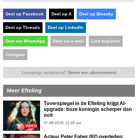
Deel op Facebook
Deel op X
Deel op Bluesky
Deel op Threads
Deel op LinkedIn
Deel via WhatsApp
Deel via e-mail
Link kopiëren
Corrigeer
Looopings reclamevrij?
Neem een abonnement
Meer Efteling
Toverspiegel in de Efteling krijgt AI-
upgrade: boze koningin scherper dan
ooit
07-08-2026, 12.48 uur
VIDEO
Acteur Peter Faber (82) overleden: