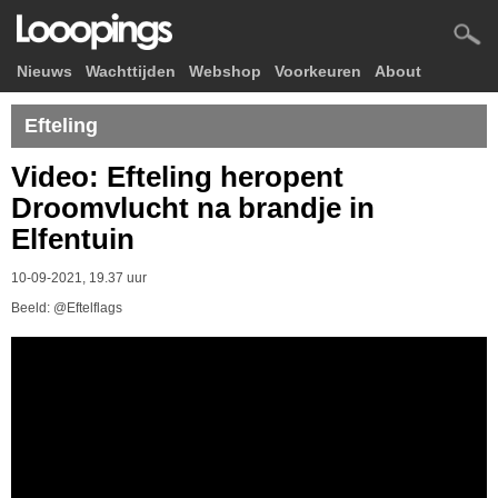
Nieuws
Wachttijden
Webshop
Voorkeuren
About
Efteling
Video: Efteling heropent
Droomvlucht na brandje in
Elfentuin
10-09-2021, 19.37 uur
Beeld: @Eftelflags