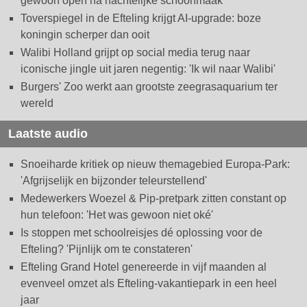
gewoon open na nachtelijke schoonmaak
Toverspiegel in de Efteling krijgt AI-upgrade: boze
koningin scherper dan ooit
Walibi Holland grijpt op social media terug naar
iconische jingle uit jaren negentig: 'Ik wil naar Walibi'
Burgers' Zoo werkt aan grootste zeegrasaquarium ter
wereld
Laatste audio
Snoeiharde kritiek op nieuw themagebied Europa-Park:
'Afgrijselijk en bijzonder teleurstellend'
Medewerkers Woezel & Pip-pretpark zitten constant op
hun telefoon: 'Het was gewoon niet oké'
Is stoppen met schoolreisjes dé oplossing voor de
Efteling? 'Pijnlijk om te constateren'
Efteling Grand Hotel genereerde in vijf maanden al
evenveel omzet als Efteling-vakantiepark in een heel
jaar