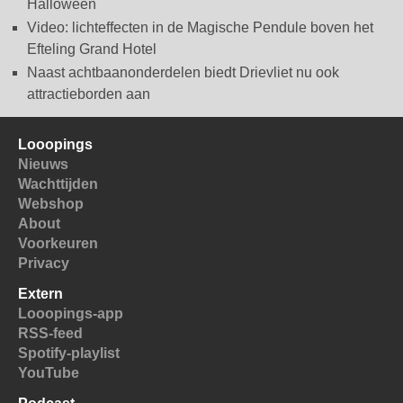
Halloween
Video: lichteffecten in de Magische Pendule boven het
Efteling Grand Hotel
Naast achtbaanonderdelen biedt Drievliet nu ook
attractieborden aan
Looopings
Nieuws
Wachttijden
Webshop
About
Voorkeuren
Privacy
Extern
Looopings-app
RSS-feed
Spotify-playlist
YouTube