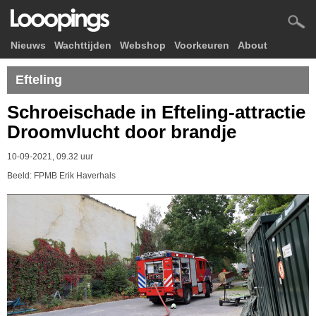
Nieuws
Wachttijden
Webshop
Voorkeuren
About
Efteling
Schroeischade in Efteling-attractie
Droomvlucht door brandje
10-09-2021, 09.32 uur
Beeld: FPMB Erik Haverhals