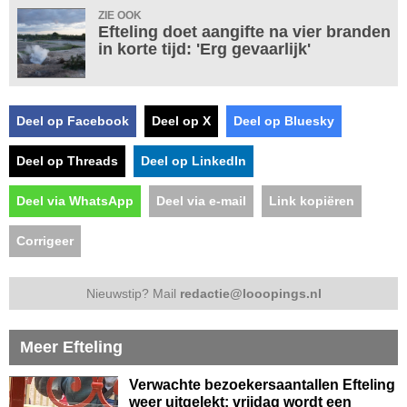
ZIE OOK
Efteling doet aangifte na vier branden
in korte tijd: 'Erg gevaarlijk'
Deel op Facebook
Deel op X
Deel op Bluesky
Deel op Threads
Deel op LinkedIn
Deel via WhatsApp
Deel via e-mail
Link kopiëren
Corrigeer
Nieuwstip? Mail
redactie@looopings.nl
Meer Efteling
Verwachte bezoekersaantallen Efteling
weer uitgelekt: vrijdag wordt een