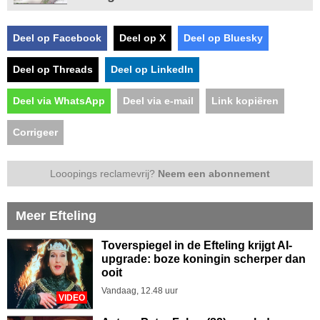
Deel op Facebook
Deel op X
Deel op Bluesky
Deel op Threads
Deel op LinkedIn
Deel via WhatsApp
Deel via e-mail
Link kopiëren
Corrigeer
Looopings reclamevrij?
Neem een abonnement
Meer Efteling
Toverspiegel in de Efteling krijgt AI-
upgrade: boze koningin scherper dan
ooit
Vandaag, 12.48 uur
VIDEO