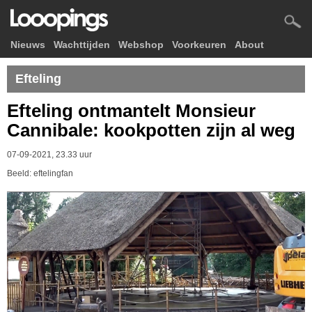
Nieuws
Wachttijden
Webshop
Voorkeuren
About
Efteling
Efteling ontmantelt Monsieur
Cannibale: kookpotten zijn al weg
07-09-2021, 23.33 uur
Beeld: eftelingfan