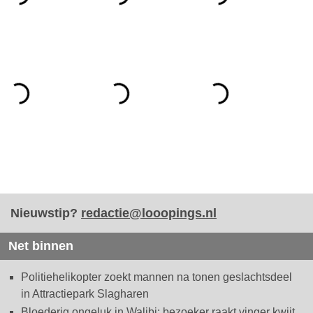
Nieuwstip?
redactie@looopings.nl
Net binnen
Politiehelikopter zoekt mannen na tonen geslachtsdeel
in Attractiepark Slagharen
Bloederig ongeluk in Walibi: bezoeker raakt vinger kwijt