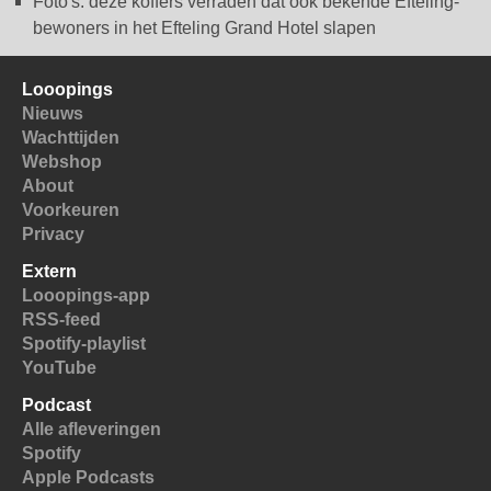
Foto's: deze koffers verraden dat ook bekende Efteling-
bewoners in het Efteling Grand Hotel slapen
Looopings
Nieuws
Wachttijden
Webshop
About
Voorkeuren
Privacy
Extern
Looopings-app
RSS-feed
Spotify-playlist
YouTube
Podcast
Alle afleveringen
Spotify
Apple Podcasts