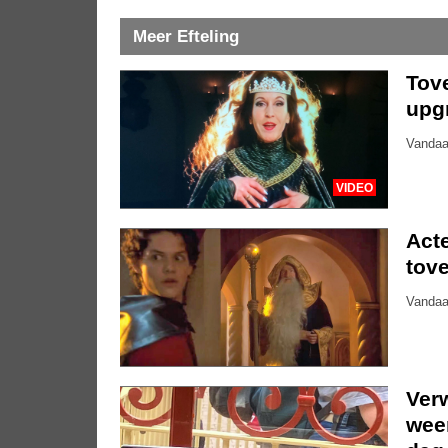
Meer Efteling
Tove
upg
Vandaa
VIDEO
Acte
tove
Vandaa
Ver
weer