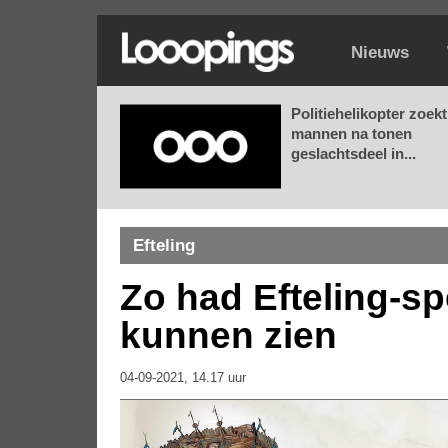
Nieuws
Politiehelikopter zoekt
mannen na tonen
geslachtsdeel in...
Efteling
Zo had Efteling-sp
kunnen zien
04-09-2021, 14.17 uur