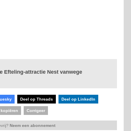
 Efteling-attractie Nest vanwege
luesky
Deel op Threads
Deel op LinkedIn
 kopiëren
Corrigeer
vrij?
Neem een abonnement