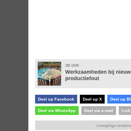
ZIE OOK
Werkzaamheden bij nieuwe
productiefout
Deel op Facebook
Deel op X
Deel op B
Deel via WhatsApp
Deel via e-mail
Link
Looopings reclame