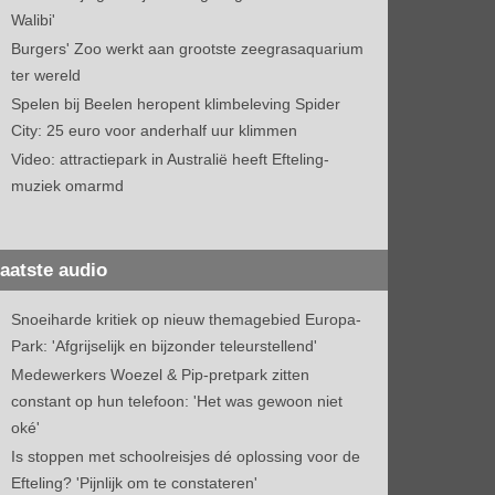
Walibi'
Burgers' Zoo werkt aan grootste zeegrasaquarium
ter wereld
Spelen bij Beelen heropent klimbeleving Spider
City: 25 euro voor anderhalf uur klimmen
Video: attractiepark in Australië heeft Efteling-
muziek omarmd
aatste audio
Snoeiharde kritiek op nieuw themagebied Europa-
Park: 'Afgrijselijk en bijzonder teleurstellend'
Medewerkers Woezel & Pip-pretpark zitten
constant op hun telefoon: 'Het was gewoon niet
oké'
Is stoppen met schoolreisjes dé oplossing voor de
Efteling? 'Pijnlijk om te constateren'