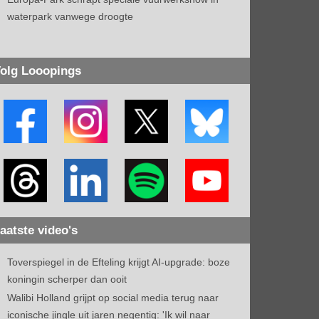
waterpark vanwege droogte
olg Looopings
aatste video's
Toverspiegel in de Efteling krijgt AI-upgrade: boze
koningin scherper dan ooit
Walibi Holland grijpt op social media terug naar
iconische jingle uit jaren negentig: 'Ik wil naar