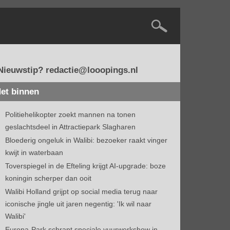
Nieuwstip? redactie@looopings.nl
et binnen
Politiehelikopter zoekt mannen na tonen
geslachtsdeel in Attractiepark Slagharen
Bloederig ongeluk in Walibi: bezoeker raakt vinger
kwijt in waterbaan
Toverspiegel in de Efteling krijgt AI-upgrade: boze
koningin scherper dan ooit
Walibi Holland grijpt op social media terug naar
iconische jingle uit jaren negentig: 'Ik wil naar
Walibi'
Europa-Park schrapt speciale vuurwerkshow in