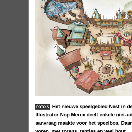
Het nieuwe speelgebied Nest in de
FOTO'S
Illustrator Nop Mercx deelt enkele niet-u
aanvraag maakte voor het speelbos. Daa
voren, met torens, tentjes en veel hout.