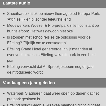
Laatste audio
Snoeiharde kritiek op nieuw themagebied Europa-Park:
'Afgrijselijk en bijzonder teleurstellend'
Medewerkers Woezel & Pip-pretpark zitten constant op
hun telefoon: 'Het was gewoon niet oké'
Is stoppen met schoolreisjes dé oplossing voor de
Efteling? 'Pijnlijk om te constateren'
Efteling Grand Hotel genereerde in vijf maanden al
evenveel omzet als Efteling-vakantiepark in een heel
jaar
Efteling verwacht dat AI-Sprookjesboom nog dit jaar
geïntroduceerd wordt
Vandaag een jaar geleden
Waterpark Slagharen gaat weer open op dagen dat het
pretpark gesloten is
Efteling houdt Baron 1898 twee maanden dicht: dit gaat