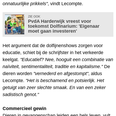
onnatuurlijke prikkels"
, vindt Lecompte.
ZIE OOK
PvdA Harderwijk vreest voor
toekomst Dolfinarium: 'Eigenaar
moet gaan investeren'
Het argument dat de dolfijnenshows zorgen voor
educatie, schiet bij de schrijfster in het verkeerde
keelgat.
"Educatief? Nee, hooguit een combinatie van
naïviteit, sentimentaliteit, traditie en kapitalisme."
De
dieren worden
"vernederd en afgestompt"
, aldus
Lecompte.
"Het is beschamend en potsierlijk. Het
getuigt van zeer slechte smaak. En van een zeker
sadistisch genot."
Commercieel gewin
Dieren in gevangenschap leiden een hels leven, vult