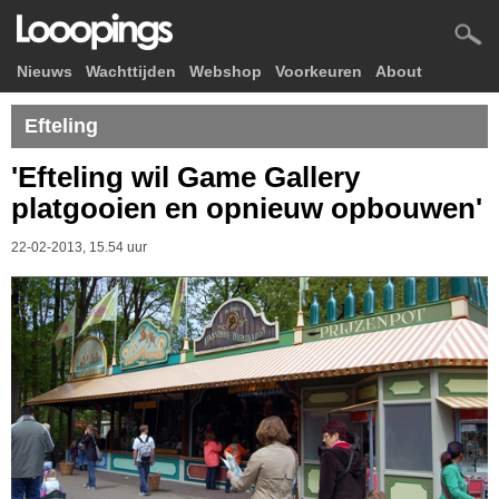
Nieuws
Wachttijden
Webshop
Voorkeuren
About
Efteling
'Efteling wil Game Gallery
platgooien en opnieuw opbouwen'
22-02-2013, 15.54 uur