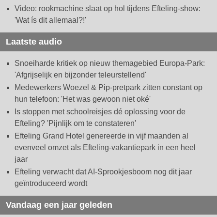
Video: rookmachine slaat op hol tijdens Efteling-show:
'Wat ís dit allemaal?!'
Laatste audio
Snoeiharde kritiek op nieuw themagebied Europa-Park:
'Afgrijselijk en bijzonder teleurstellend'
Medewerkers Woezel & Pip-pretpark zitten constant op
hun telefoon: 'Het was gewoon niet oké'
Is stoppen met schoolreisjes dé oplossing voor de
Efteling? 'Pijnlijk om te constateren'
Efteling Grand Hotel genereerde in vijf maanden al
evenveel omzet als Efteling-vakantiepark in een heel
jaar
Efteling verwacht dat AI-Sprookjesboom nog dit jaar
geïntroduceerd wordt
Vandaag een jaar geleden