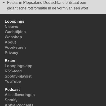
Foto's: in Plopsaland Deutschland ontstaat een
gigantische rotsformatie in de vorm van een wolf
Looopings
Nieuws
Wachttijden
Webshop
About
Voorkeuren
Privacy
Extern
Looopings-app
RSS-feed
Spotify-playlist
YouTube
Podcast
Alle afleveringen
Spotify
Apple Podcasts