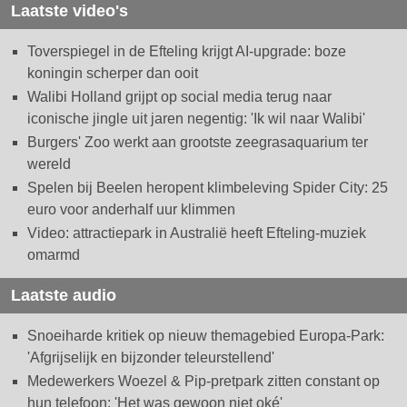
Laatste video's
Toverspiegel in de Efteling krijgt AI-upgrade: boze
koningin scherper dan ooit
Walibi Holland grijpt op social media terug naar
iconische jingle uit jaren negentig: 'Ik wil naar Walibi'
Burgers' Zoo werkt aan grootste zeegrasaquarium ter
wereld
Spelen bij Beelen heropent klimbeleving Spider City: 25
euro voor anderhalf uur klimmen
Video: attractiepark in Australië heeft Efteling-muziek
omarmd
Laatste audio
Snoeiharde kritiek op nieuw themagebied Europa-Park:
'Afgrijselijk en bijzonder teleurstellend'
Medewerkers Woezel & Pip-pretpark zitten constant op
hun telefoon: 'Het was gewoon niet oké'