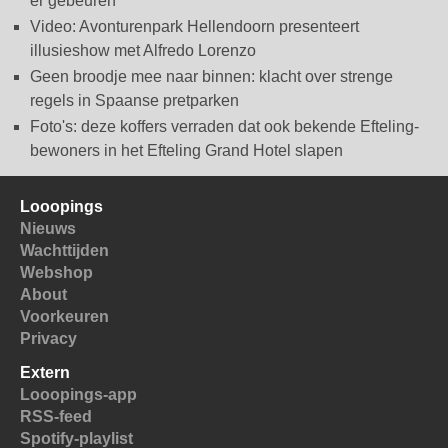
er gebeuren
Video: Avonturenpark Hellendoorn presenteert
illusieshow met Alfredo Lorenzo
Geen broodje mee naar binnen: klacht over strenge
regels in Spaanse pretparken
Foto's: deze koffers verraden dat ook bekende Efteling-
bewoners in het Efteling Grand Hotel slapen
Looopings
Nieuws
Wachttijden
Webshop
About
Voorkeuren
Privacy
Extern
Looopings-app
RSS-feed
Spotify-playlist