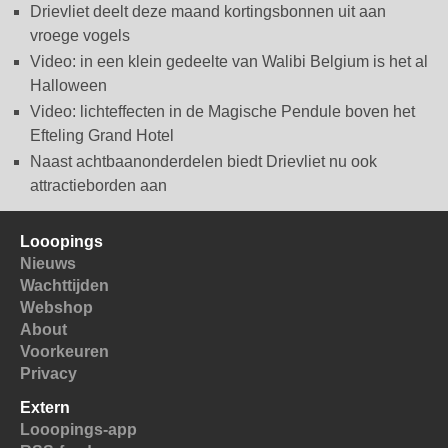
Drievliet deelt deze maand kortingsbonnen uit aan
vroege vogels
Video: in een klein gedeelte van Walibi Belgium is het al
Halloween
Video: lichteffecten in de Magische Pendule boven het
Efteling Grand Hotel
Naast achtbaanonderdelen biedt Drievliet nu ook
attractieborden aan
Looopings
Nieuws
Wachttijden
Webshop
About
Voorkeuren
Privacy
Extern
Looopings-app