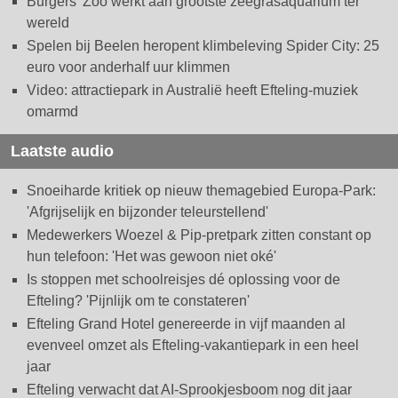
Burgers' Zoo werkt aan grootste zeegrasaquarium ter
wereld
Spelen bij Beelen heropent klimbeleving Spider City: 25
euro voor anderhalf uur klimmen
Video: attractiepark in Australië heeft Efteling-muziek
omarmd
Laatste audio
Snoeiharde kritiek op nieuw themagebied Europa-Park:
'Afgrijselijk en bijzonder teleurstellend'
Medewerkers Woezel & Pip-pretpark zitten constant op
hun telefoon: 'Het was gewoon niet oké'
Is stoppen met schoolreisjes dé oplossing voor de
Efteling? 'Pijnlijk om te constateren'
Efteling Grand Hotel genereerde in vijf maanden al
evenveel omzet als Efteling-vakantiepark in een heel
jaar
Efteling verwacht dat AI-Sprookjesboom nog dit jaar