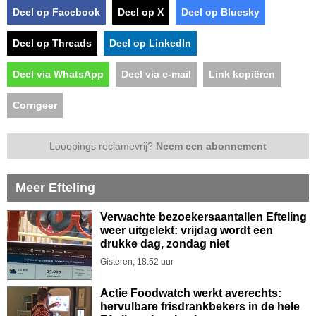
Deel op Facebook
Deel op X
Deel op Bluesky
Deel op Threads
Deel op LinkedIn
Deel via WhatsApp
Deel via e-mail
Link kopiëren
Corrigeer
Looopings reclamevrij?
Neem een abonnement
Meer Efteling
Verwachte bezoekersaantallen Efteling
weer uitgelekt: vrijdag wordt een
drukke dag, zondag niet
Gisteren, 18.52 uur
Actie Foodwatch werkt averechts:
hervulbare frisdrankbekers in de hele