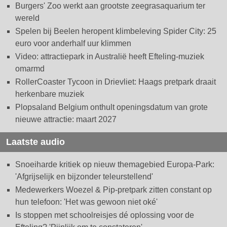
Burgers' Zoo werkt aan grootste zeegrasaquarium ter
wereld
Spelen bij Beelen heropent klimbeleving Spider City: 25
euro voor anderhalf uur klimmen
Video: attractiepark in Australië heeft Efteling-muziek
omarmd
RollerCoaster Tycoon in Drievliet: Haags pretpark draait
herkenbare muziek
Plopsaland Belgium onthult openingsdatum van grote
nieuwe attractie: maart 2027
Laatste audio
Snoeiharde kritiek op nieuw themagebied Europa-Park:
'Afgrijselijk en bijzonder teleurstellend'
Medewerkers Woezel & Pip-pretpark zitten constant op
hun telefoon: 'Het was gewoon niet oké'
Is stoppen met schoolreisjes dé oplossing voor de