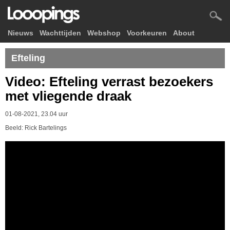
Nieuws
Wachttijden
Webshop
Voorkeuren
About
Efteling
Video: Efteling verrast bezoekers
met vliegende draak
01-08-2021, 23.04 uur
Beeld: Rick Bartelings