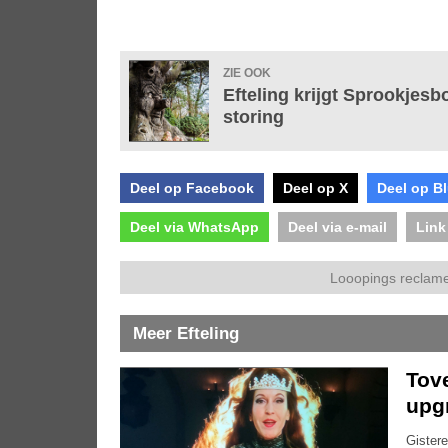
ZIE OOK
Efteling krijgt Sprookje
storing
Deel op Facebook
Deel op X
Deel op B
Deel via WhatsApp
Deel via e-mail
Link
Looopings reclame
Meer Efteling
Tove
upg
Gistere