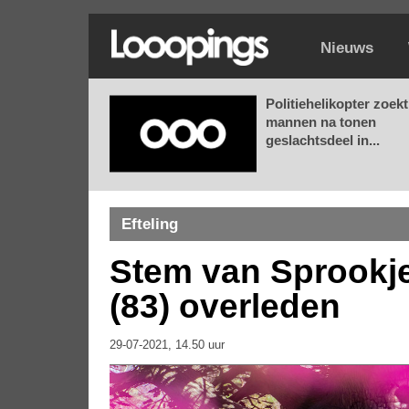
Nieuws
Politiehelikopter zoekt
mannen na tonen
geslachtsdeel in...
Efteling
Stem van Sprookje
(83) overleden
29-07-2021, 14.50 uur