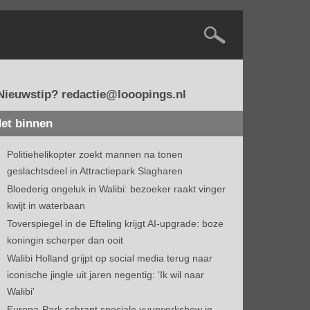
Nieuwstip? redactie@looopings.nl
et binnen
Politiehelikopter zoekt mannen na tonen
geslachtsdeel in Attractiepark Slagharen
Bloederig ongeluk in Walibi: bezoeker raakt vinger
kwijt in waterbaan
Toverspiegel in de Efteling krijgt AI-upgrade: boze
koningin scherper dan ooit
Walibi Holland grijpt op social media terug naar
iconische jingle uit jaren negentig: 'Ik wil naar
Walibi'
Europa-Park schrapt speciale vuurwerkshow in