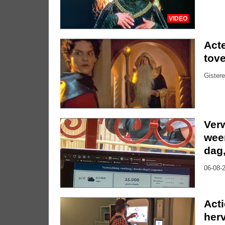
VIDEO
Acte
tove
Gistere
Ver
weer
dag
06-08-2
Act
herv