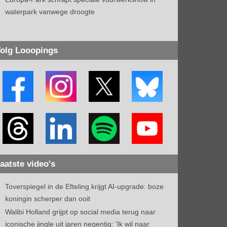
waterpark vanwege droogte
olg Looopings
aatste video's
Toverspiegel in de Efteling krijgt AI-upgrade: boze
koningin scherper dan ooit
Walibi Holland grijpt op social media terug naar
iconische jingle uit jaren negentig: 'Ik wil naar