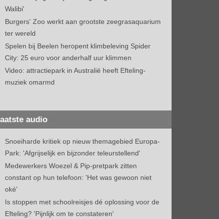
Walibi'
Burgers' Zoo werkt aan grootste zeegrasaquarium
ter wereld
Spelen bij Beelen heropent klimbeleving Spider
City: 25 euro voor anderhalf uur klimmen
Video: attractiepark in Australië heeft Efteling-
muziek omarmd
aatste audio
Snoeiharde kritiek op nieuw themagebied Europa-
Park: 'Afgrijselijk en bijzonder teleurstellend'
Medewerkers Woezel & Pip-pretpark zitten
constant op hun telefoon: 'Het was gewoon niet
oké'
Is stoppen met schoolreisjes dé oplossing voor de
Efteling? 'Pijnlijk om te constateren'