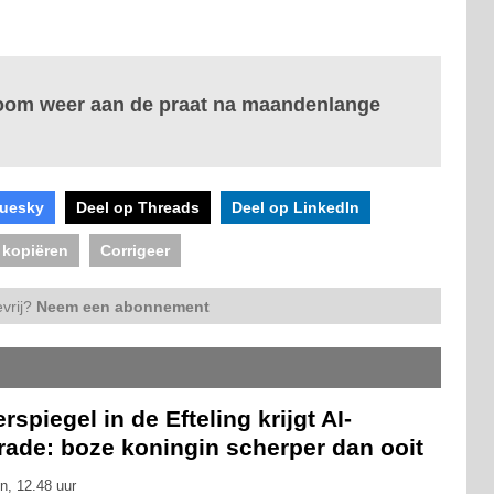
sboom weer aan de praat na maandenlange
luesky
Deel op Threads
Deel op LinkedIn
 kopiëren
Corrigeer
vrij?
Neem een abonnement
rspiegel in de Efteling krijgt AI-
rade: boze koningin scherper dan ooit
n, 12.48 uur