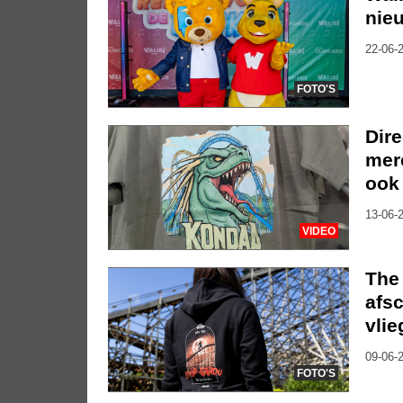
nie
22-06-2
FOTO'S
Dire
merc
ook
13-06-2
VIDEO
The 
afs
vlie
09-06-2
FOTO'S