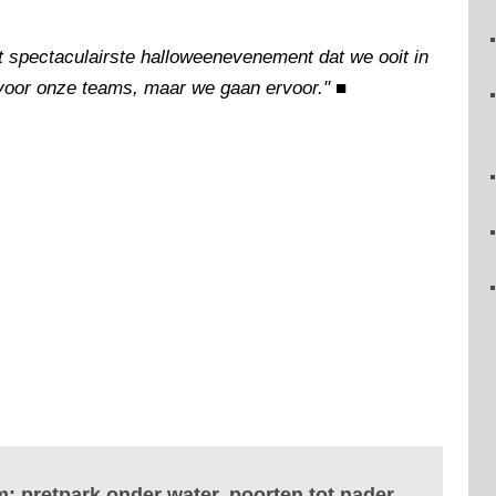
t spectaculairste halloweenevenement dat we ooit in
 voor onze teams, maar we gaan ervoor."
■
: pretpark onder water, poorten tot nader