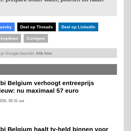
luesky
Deel op Threads
Deel op LinkedIn
 kopiëren
Corrigeer
je Google-favoriet:
klik hier
bi Belgium verhoogt entreeprijs
ieuw: nu maximaal 57 euro
026, 09.31 uur
bi Belgium haalt tv-held binnen voor