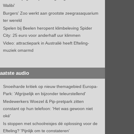
Walibi'
Burgers' Zoo werkt aan grootste zeegrasaquarium
ter wereld
Spelen bij Beelen heropent klimbeleving Spider
City: 25 euro voor anderhalf uur klimmen
Video: attractiepark in Australië heeft Efteling-
muziek omarmd
aatste audio
Snoeiharde kritiek op nieuw themagebied Europa-
Park: 'Afgrijselijk en bijzonder teleurstellend'
Medewerkers Woezel & Pip-pretpark zitten
constant op hun telefoon: 'Het was gewoon niet
oké'
Is stoppen met schoolreisjes dé oplossing voor de
Efteling? 'Pijnlijk om te constateren'