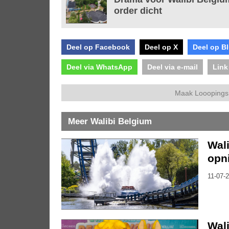
order dicht
Deel op Facebook
Deel op X
Deel op B
Deel via WhatsApp
Deel via e-mail
Link
Maak Looopings 
Meer Walibi Belgium
Wali
opn
11-07-2
Wali