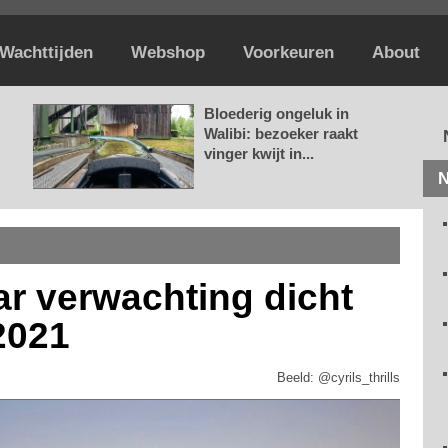
Wachttijden
Webshop
Voorkeuren
About
Bloederig ongeluk in
Walibi: bezoeker raakt
vinger kwijt in...
N
ar verwachting dicht
2021
Beeld: @cyrils_thrills