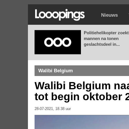
Nieuws
Politiehelikopter zoekt
mannen na tonen
geslachtsdeel in...
Walibi Belgium
Walibi Belgium na
tot begin oktober 
28-07-2021, 18.38 uur