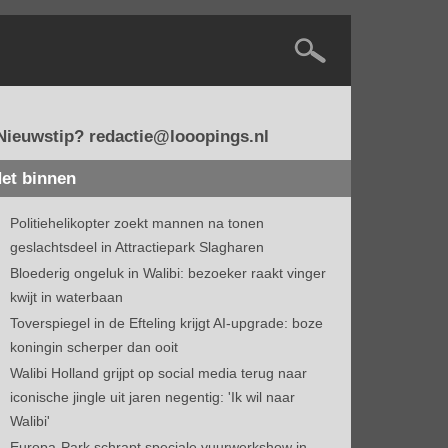
Nieuwstip? redactie@looopings.nl
et binnen
Politiehelikopter zoekt mannen na tonen
geslachtsdeel in Attractiepark Slagharen
Bloederig ongeluk in Walibi: bezoeker raakt vinger
kwijt in waterbaan
Toverspiegel in de Efteling krijgt AI-upgrade: boze
koningin scherper dan ooit
Walibi Holland grijpt op social media terug naar
iconische jingle uit jaren negentig: 'Ik wil naar
Walibi'
Europa-Park schrapt speciale vuurwerkshow in