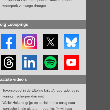
waterpark vanwege droogte
olg Looopings
aatste video's
Toverspiegel in de Efteling krijgt AI-upgrade: boze
koningin scherper dan ooit
Walibi Holland grijpt op social media terug naar
iconische jingle uit jaren negentig: 'Ik wil naar