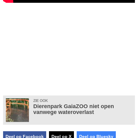
ZIE OOK
Dierenpark GaiaZOO niet open
vanwege wateroverlast
Deel op Facebook
Deel op X
Deel op Bluesky