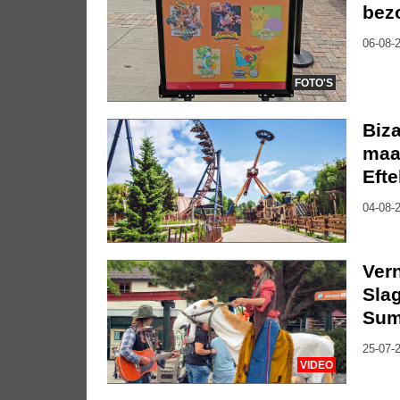
bez
06-08-2
FOTO'S
Biza
maa
Efte
04-08-2
Vern
Slag
Sum
25-07-2
VIDEO