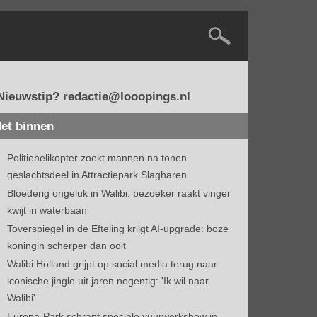
Nieuwstip? redactie@looopings.nl
et binnen
Politiehelikopter zoekt mannen na tonen
geslachtsdeel in Attractiepark Slagharen
Bloederig ongeluk in Walibi: bezoeker raakt vinger
kwijt in waterbaan
Toverspiegel in de Efteling krijgt AI-upgrade: boze
koningin scherper dan ooit
Walibi Holland grijpt op social media terug naar
iconische jingle uit jaren negentig: 'Ik wil naar
Walibi'
Europa-Park schrapt speciale vuurwerkshow in