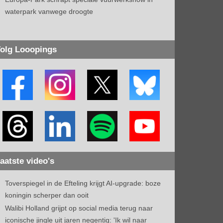
waterpark vanwege droogte
olg Looopings
aatste video's
Toverspiegel in de Efteling krijgt AI-upgrade: boze
koningin scherper dan ooit
Walibi Holland grijpt op social media terug naar
iconische jingle uit jaren negentig: 'Ik wil naar