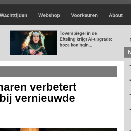
Wachttijden
Webshop
Voorkeuren
About
Toverspiegel in de
Efteling krijgt AI-upgrade:
boze koningin...
N
haren verbetert
 bij vernieuwde