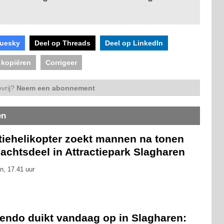
luesky
Deel op Threads
Deel op LinkedIn
 kopiëren
Corrigeer
vrij?
Neem een abonnement
en
itiehelikopter zoekt mannen na tonen
achtsdeel in Attractiepark Slagharen
n, 17.41 uur
tendo duikt vandaag op in Slagharen: