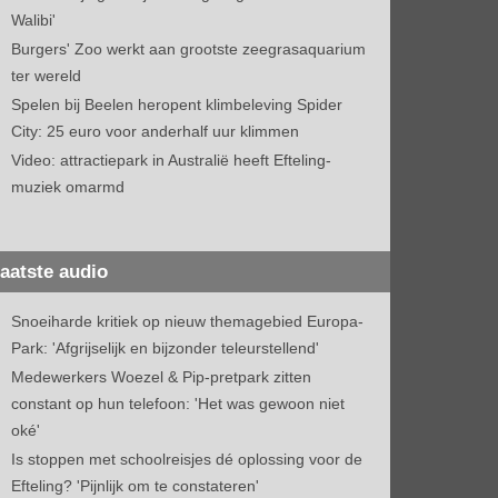
Walibi'
Burgers' Zoo werkt aan grootste zeegrasaquarium
ter wereld
Spelen bij Beelen heropent klimbeleving Spider
City: 25 euro voor anderhalf uur klimmen
Video: attractiepark in Australië heeft Efteling-
muziek omarmd
aatste audio
Snoeiharde kritiek op nieuw themagebied Europa-
Park: 'Afgrijselijk en bijzonder teleurstellend'
Medewerkers Woezel & Pip-pretpark zitten
constant op hun telefoon: 'Het was gewoon niet
oké'
Is stoppen met schoolreisjes dé oplossing voor de
Efteling? 'Pijnlijk om te constateren'