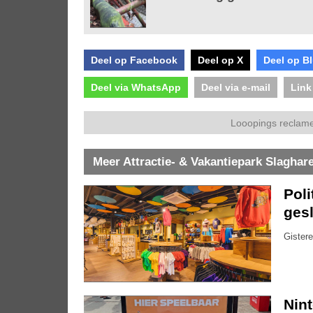
Deel op Facebook
Deel op X
Deel op B
Deel via WhatsApp
Deel via e-mail
Link
Looopings reclame
Meer Attractie- & Vakantiepark Slaghar
Pol
gesl
Gistere
Nin