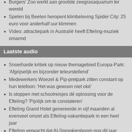
Burgers' Zoo werkt aan grootste zeegrasaquarium ter
wereld
Spelen bij Beelen heropent klimbeleving Spider City: 25
euro voor anderhalf uur klimmen
Video: attractiepark in Australië heeft Efteling-muziek
omarmd
Laatste audio
Snoeiharde kritiek op nieuw themagebied Europa-Park:
'Afgrijselijk en bijzonder teleurstellend'
Medewerkers Woezel & Pip-pretpark zitten constant op
hun telefoon: 'Het was gewoon niet oké'
Is stoppen met schoolreisjes dé oplossing voor de
Efteling? 'Pijnlijk om te constateren'
Efteling Grand Hotel genereerde in vijf maanden al
evenveel omzet als Efteling-vakantiepark in een heel
jaar
Efteling verwacht dat AI-Sprookjesboom nog dit jaar