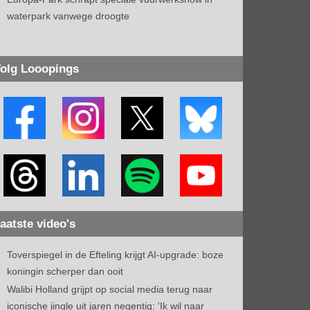
waterpark vanwege droogte
olg Looopings
aatste video's
Toverspiegel in de Efteling krijgt AI-upgrade: boze
koningin scherper dan ooit
Walibi Holland grijpt op social media terug naar
iconische jingle uit jaren negentig: 'Ik wil naar