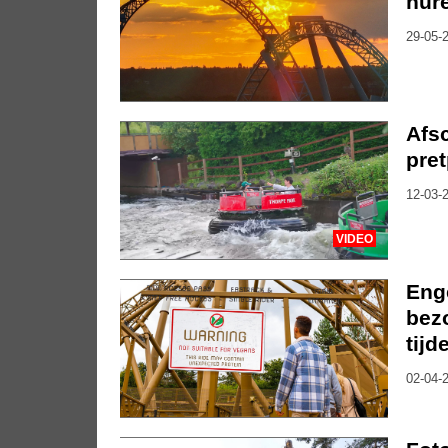
hure
29-05-2
Afsc
pret
12-03-2
VIDEO
Eng
bezo
tijd
02-04-2