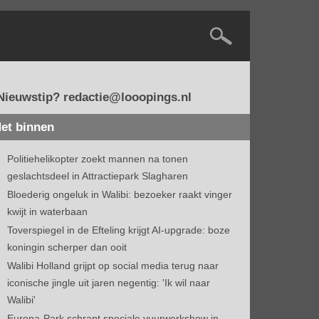
Nieuwstip? redactie@looopings.nl
et binnen
Politiehelikopter zoekt mannen na tonen
geslachtsdeel in Attractiepark Slagharen
Bloederig ongeluk in Walibi: bezoeker raakt vinger
kwijt in waterbaan
Toverspiegel in de Efteling krijgt AI-upgrade: boze
koningin scherper dan ooit
Walibi Holland grijpt op social media terug naar
iconische jingle uit jaren negentig: 'Ik wil naar
Walibi'
Europa-Park schrapt speciale vuurwerkshow in