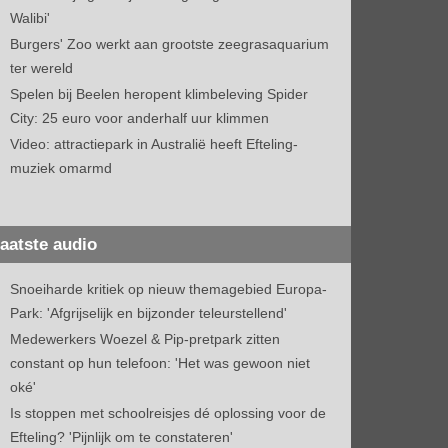
Walibi'
Burgers' Zoo werkt aan grootste zeegrasaquarium
ter wereld
Spelen bij Beelen heropent klimbeleving Spider
City: 25 euro voor anderhalf uur klimmen
Video: attractiepark in Australië heeft Efteling-
muziek omarmd
aatste audio
Snoeiharde kritiek op nieuw themagebied Europa-
Park: 'Afgrijselijk en bijzonder teleurstellend'
Medewerkers Woezel & Pip-pretpark zitten
constant op hun telefoon: 'Het was gewoon niet
oké'
Is stoppen met schoolreisjes dé oplossing voor de
Efteling? 'Pijnlijk om te constateren'