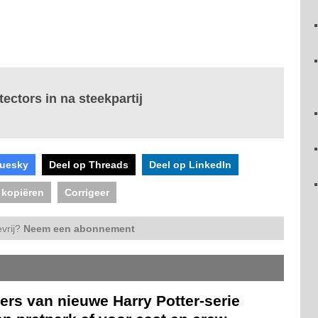
tectors in na steekpartij
luesky
Deel op Threads
Deel op LinkedIn
 kopiëren
Corrigeer
vrij?
Neem een abonnement
ers van nieuwe Harry Potter-serie