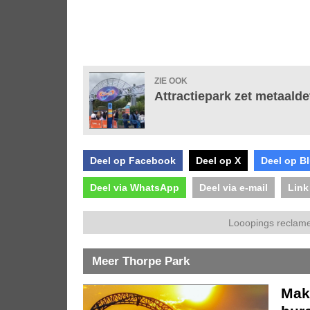
ZIE OOK
Attractiepark zet metaalde
Deel op Facebook
Deel op X
Deel op B
Deel via WhatsApp
Deel via e-mail
Link
Looopings reclame
Meer Thorpe Park
Mak