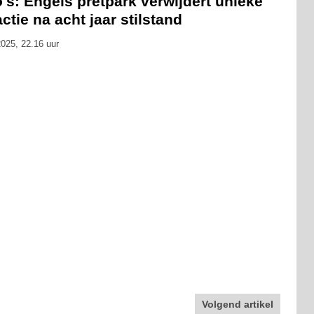
's: Engels pretpark verwijdert unieke
actie na acht jaar stilstand
025, 22.16 uur
Volgend artikel