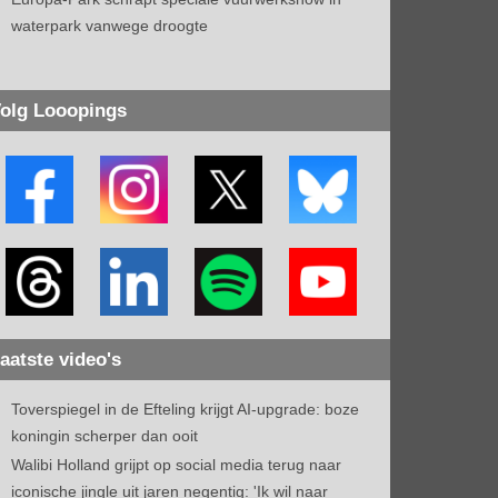
waterpark vanwege droogte
olg Looopings
aatste video's
Toverspiegel in de Efteling krijgt AI-upgrade: boze
koningin scherper dan ooit
Walibi Holland grijpt op social media terug naar
iconische jingle uit jaren negentig: 'Ik wil naar