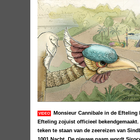
Monsieur Cannibale in de Efteling k
VIDEO
Efteling zojuist officieel bekendgemaakt
teken te staan van de zeereizen van Sin
1001 Nacht. De nieuwe naam wordt Sirocc