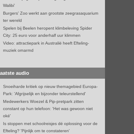
Walibi'
Burgers' Zoo werkt aan grootste zeegrasaquarium
ter wereld
Spelen bij Beelen heropent klimbeleving Spider
City: 25 euro voor anderhalf uur klimmen
Video: attractiepark in Australië heeft Efteling-
muziek omarmd
aatste audio
Snoeiharde kritiek op nieuw themagebied Europa-
Park: 'Afgrijselijk en bijzonder teleurstellend'
Medewerkers Woezel & Pip-pretpark zitten
constant op hun telefoon: 'Het was gewoon niet
oké'
Is stoppen met schoolreisjes dé oplossing voor de
Efteling? 'Pijnlijk om te constateren'