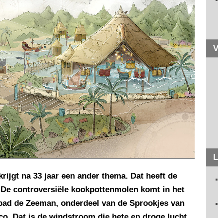
V
L
rijgt na 33 jaar een ander thema. Dat heeft de
. De controversiële kookpottenmolen komt in het
dbad de Zeeman, onderdeel van de Sprookjes van
o. Dat is de windstroom die hete en droge lucht