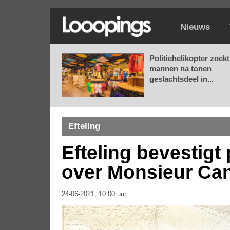
Nieuws
Politiehelikopter zoekt
mannen na tonen
geslachtsdeel in...
Efteling
Efteling bevestigt
over Monsieur Can
24-06-2021, 10.00 uur