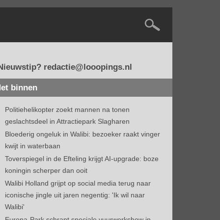
Nieuwstip? redactie@looopings.nl
et binnen
Politiehelikopter zoekt mannen na tonen
geslachtsdeel in Attractiepark Slagharen
Bloederig ongeluk in Walibi: bezoeker raakt vinger
kwijt in waterbaan
Toverspiegel in de Efteling krijgt AI-upgrade: boze
koningin scherper dan ooit
Walibi Holland grijpt op social media terug naar
iconische jingle uit jaren negentig: 'Ik wil naar
Walibi'
Europa-Park schrapt speciale vuurwerkshow in